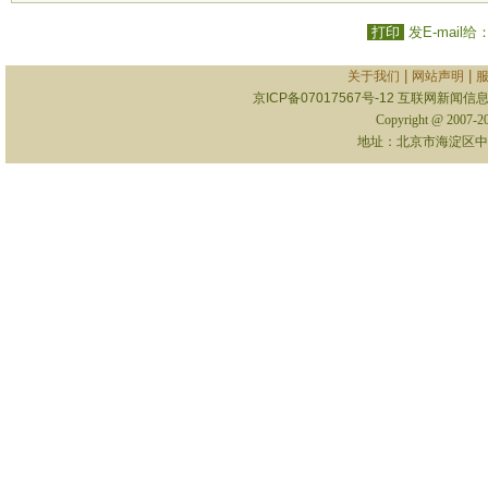
打印
发E-mail给
|
|
关于我们
网站声明
京ICP备07017567号-12
互联网新闻信息服
Copyright @ 2007-
地址：北京市海淀区中关村