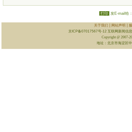
打印
发E-mail给
|
|
关于我们
网站声明
京ICP备07017567号-12
互联网新闻信息服
Copyright @ 2007-
地址：北京市海淀区中关村