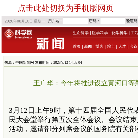
点击此处切换为手机版网页
生命科学
|
医学科学
|
化学科学
|
工
首页
|
新闻
|
博客
|
院士
|
人才
|
会议
来源：中国新闻网 发布时间：2023/3/12 14:59:04
王广华：今年将推进设立黄河口等
3月12日上午9时，第十四届全国人民
民大会堂举行第五次全体会议。会议结束
活动，邀请部分列席会议的国务院有关部