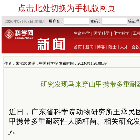
点击此处切换为手机版网页
生命科学
|
医学科学
|
化学科学
|
工
首页
|
新闻
|
博客
|
院士
|
人才
|
会议
作者：朱汉斌 来源：中国科学报 发布时间：2023/3/11 20:08:39
研究发现马来穿山甲携带多重耐
近日，广东省科学院动物研究所王承民
甲携带多重耐药性大肠杆菌。相关研究
y
。