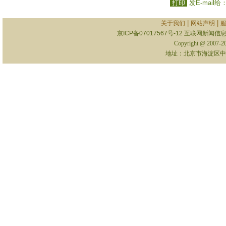
打印
发E-mail给
|
|
关于我们
网站声明
京ICP备07017567号-12
互联网新闻信息服
Copyright @ 2007-
地址：北京市海淀区中关村