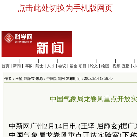
点击此处切换为手机版网页
生命科学
|
医学科学
|
化学科学
|
工程材料
|
信息科学
|
地球科学
|
数理科学
|
首页
|
新闻
|
博客
|
院士
|
人才
|
会议
|
基金·项目
|
论文
|
绘图
|
视频·直播
|
小
作者：王坚 屈静玄 来源：
中国新闻网
发布时间：2023/2/14 13:56:40
中国气象局龙卷风重点开放
中新网广州2月14日电 (王坚 屈静玄)据
中国气象局龙卷风重点开放实验室(下称