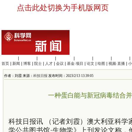
点击此处切换为手机版网页
生命科学
|
医学科学
|
化学科学
|
工程材料
|
信息科学
|
地球科学
|
数理科学
|
首页
|
新闻
|
博客
|
院士
|
人才
|
会议
|
基金·项目
|
论文
|
绘图
|
视频·直播
|
小
作者：刘霞 来源：
科技日报
发布时间：2023/2/13 13:39:05
一种蛋白能与新冠病毒结合
科技日报讯 （记者刘霞）澳大利亚科学
学公共图书馆·生物学》上刊发论文称，