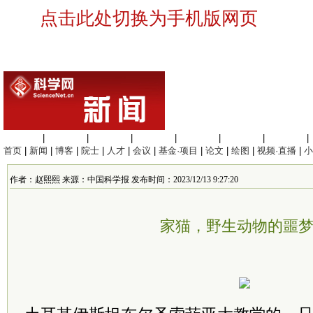
点击此处切换为手机版网页
生命科学
|
医学科学
|
化学科学
|
工程材料
|
信息科学
|
地球科学
|
数理科学
|
首页
|
新闻
|
博客
|
院士
|
人才
|
会议
|
基金·项目
|
论文
|
绘图
|
视频·直播
|
小
作者：赵熙熙 来源：中国科学报 发布时间：2023/12/13 9:27:20
家猫，野生动物的噩