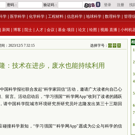
科学
|
医学科学
|
化学科学
|
工程材料
|
信息科学
|
地球科学
|
数理科学
|
管理
|
新闻
|
博客
|
院士
|
人才
|
会议
|
基金·项目
|
论文
|
绘图
|
视频·直播
|
小柯机
相
3/12/5 7:32:15
选择字号：
小
中
大
1
2
隆：技术在进步，废水也能持续利用
3
4
与中国科学报社联合发起“科学家回信”活动，邀请广大读者向自己心
5
留言。活动启动后，“学习强国”“科学网App”收到了读者的踊跃
，请中国科学院城市环境研究所研究员叶志隆发出第三十三期回
6
7
8
碰撞科学新知，“学习强国”“科学网App”愿成为公众与科学的信