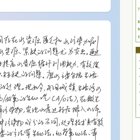
7
8
9
1