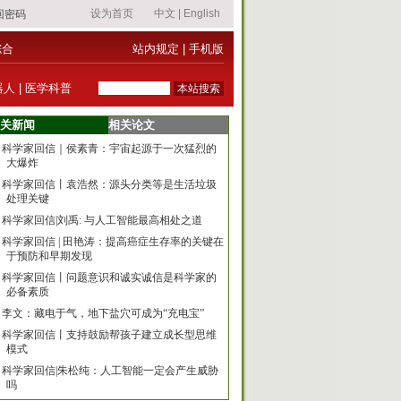
综合
站内规定
|
手机版
器人
|
医学科普
关新闻
相关论文
科学家回信｜侯素青：宇宙起源于一次猛烈的
大爆炸
科学家回信丨袁浩然：源头分类等是生活垃圾
处理关键
科学家回信|刘禹: 与人工智能最高相处之道
科学家回信 | 田艳涛：提高癌症生存率的关键在
于预防和早期发现
科学家回信丨问题意识和诚实诚信是科学家的
必备素质
李文：藏电于气，地下盐穴可成为“充电宝”
科学家回信丨支持鼓励帮孩子建立成长型思维
模式
科学家回信|朱松纯：人工智能一定会产生威胁
吗