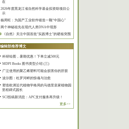
在
2026年度黑龙江省自然科学基金拟资助项目公
示
杨周旺：为国产工业软件锻造一颗“中国心”
两个神秘祖先在现代人类DNA中现形
0
《自然》关注中国首批“实践博士”的硬核突围
编辑部推荐博文
科研绘图，暑期优惠！下单立减500元
MDPI Books 图书类型介绍 (三)
广泛使用的聚乙烯塑料可能会损害你的肝脏
波尔图：杜罗河畔的惊魂与治愈
塑造欧洲近代植物学格局的马德里皇家植物园
里程碑式园长
SCI投稿新消息：APC支付服务再升级！
更多>>