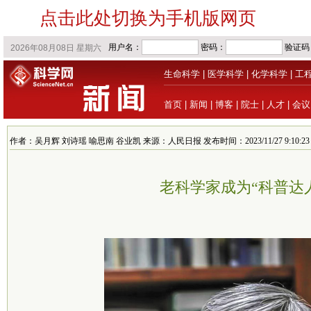
点击此处切换为手机版网页
生命科学
|
医学科学
|
化学科学
|
工
首页
|
新闻
|
博客
|
院士
|
人才
|
会议
作者：吴月辉 刘诗瑶 喻思南 谷业凯 来源：人民日报 发布时间：2023/11/27 9:10:23
老科学家成为“科普达