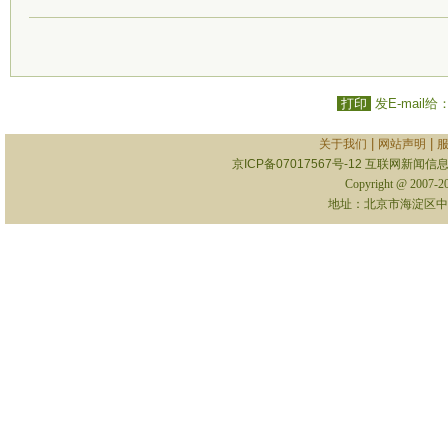
打印
发E-mail给
|
|
关于我们
网站声明
京ICP备07017567号-12
互联网新闻信息服
Copyright @ 2007-
地址：北京市海淀区中关村