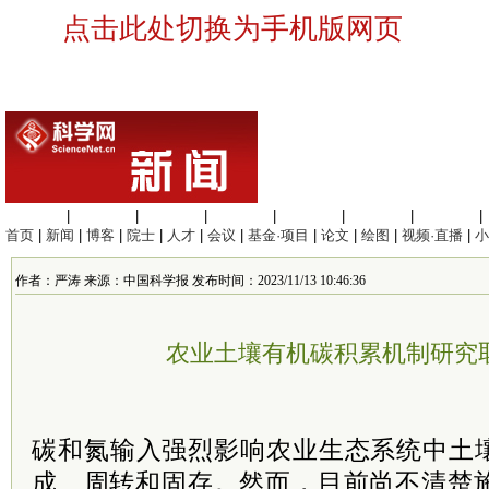
点击此处切换为手机版网页
生命科学
|
医学科学
|
化学科学
|
工程材料
|
信息科学
|
地球科学
|
数理科学
|
首页
|
新闻
|
博客
|
院士
|
人才
|
会议
|
基金·项目
|
论文
|
绘图
|
视频·直播
|
小
作者：严涛 来源：中国科学报 发布时间：2023/11/13 10:46:36
农业土壤有机碳积累机制研究
碳和氮输入强烈影响农业生态系统中土壤
成、周转和固存。然而，目前尚不清楚