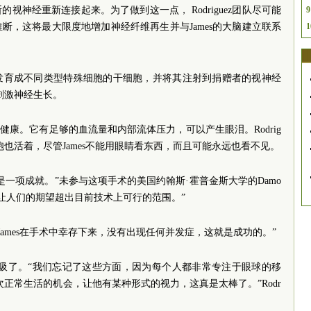
视神经重新连接起来。为了做到这一点， Rodriguez团队尽可能
9
断，这将最大限度地增加神经纤维再生并与James的大脑建立联系
1
发育成不同类型特殊细胞的干细胞，并将其注射到捐赠者的视神经
步刺激神经生长。
很健康。它有足够的血流量和内部流体压力，可以产生眼泪。Rodrig
胞也活着，尽管James不能用眼睛看东西，而且可能永远也看不见。
一项成就。”未参与这项手术的美国约翰斯·霍普金斯大学的Damo
，不要让人们的期望超出目前技术上可行的范围。”
看，James在手术中幸存下来，没有出现任何并发症，这就是成功的。”
和呼吸了。“我们忘记了这些方面，因为每个人都非常专注于眼球的移
一次正常生活的机会，让他有某种形式的视力，这真是太棒了。”Rodr