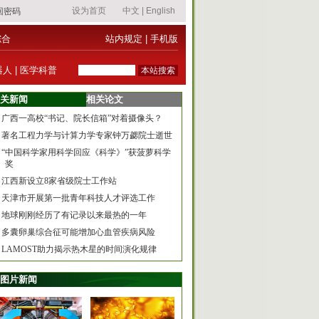
综合
站内规定
|
手机版
器人
|
医学科普
关新闻
相关论文
广西一高校“书记、院长信箱”对着摄像头？
著名工程力学与计算力学专家钟万勰院士逝世
“中国科学家用科学回应《科学》”获菠萝科学
奖
江西新设立8家省级院士工作站
天津市开展第一批青年科技人才评选工作
地球刚刚经历了有记录以来最热的一年
多囊卵巢综合征可能增加心血管疾病风险
LAMOST助力揭示热木星的时间演化规律
图片新闻