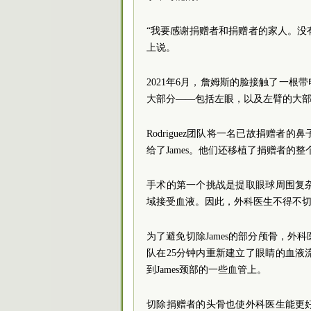
“我要感谢捐赠者和捐赠者的家人。没有
上说。
2021年6月，詹姆斯的脸接触了一根
大部分——包括左眼，以及左臂的大
Rodriguez团队将一名已故捐赠
给了James。他们还移植了捐赠者的
手术的第一个挑战是提取眼球周围复
域接受血液。因此，外科医生不得不
为了避免切除James的部分颅骨，
队在25分钟内重新建立了眼睛的血
到James颈部的一些血管上。
切除捐赠者的头骨也使外科医生能更