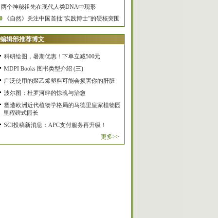
两个神秘祖先在现代人类DNA中现形
0
《自然》关注中国首批“实践博士”的硬核突围
编辑部推荐博文
科研绘图，暑期优惠！下单立减500元
MDPI Books 图书类型介绍 (三)
广泛使用的聚乙烯塑料可能会损害你的肝脏
波尔图：杜罗河畔的惊魂与治愈
塑造欧洲近代植物学格局的马德里皇家植物园
里程碑式园长
SCI投稿新消息：APC支付服务再升级！
更多>>