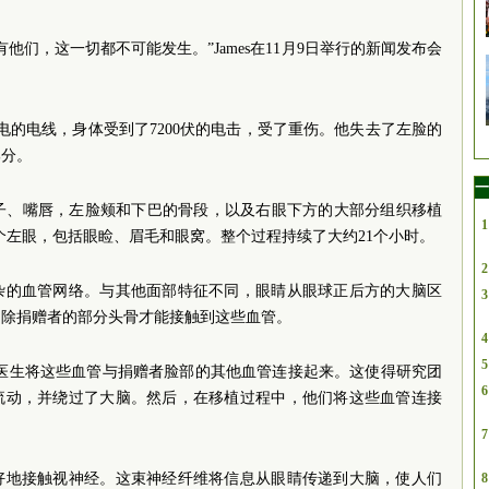
他们，这一切都不可能发生。”James在11月9日举行的新闻发布会
带电的电线，身体受到了7200伏的电击，受了重伤。他失去了左脸的
部分。
一
者的鼻子、嘴唇，左脸颊和下巴的骨段，以及右眼下方的大部分组织移植
1
整个左眼，包括眼睑、眉毛和眼窝。整个过程持续了大约21个小时。
2
杂的血管网络。与其他面部特征不同，眼睛从眼球正后方的大脑区
3
切除捐赠者的部分头骨才能接触到这些血管。
4
5
外科医生将这些血管与捐赠者脸部的其他血管连接起来。这使得研究团
6
液流动，并绕过了大脑。然后，在移植过程中，他们将这些血管连接
7
好地接触视神经。这束神经纤维将信息从眼睛传递到大脑，使人们
8