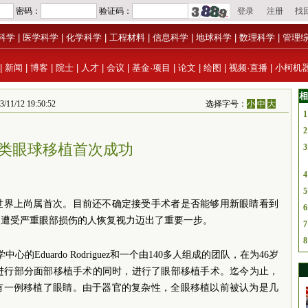
科学
|
医学科学
|
化学科学
|
工程材料
|
信息科学
|
地球科学
|
数理科学
|
管理
|
新闻
|
博客
|
院士
|
人才
|
会议
|
基金·项目
|
论文
|
绘图
|
视频·直播
|
小柯机
相
2 19:50:52
选择字号：
小
中
大
1
2
类眼球移植首次成功
3
4
5
世界上尚属首次。目前还不确定接受手术者是否能够用新眼睛看到
6
使遭受严重眼部损伤的人恢复视力迈出了重要一步。
7
8
的Eduardo Rodriguez和一个由140多人组成的团队，在为46岁
ames进行部分面部移植手术的同时，进行了眼部移植手术。迄今为止，
没有一例移植了眼睛。由于器官的复杂性，全眼移植以前被认为是几