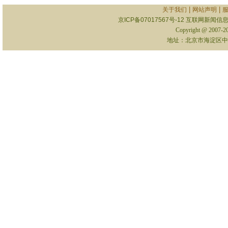
|
|
关于我们
网站声明
京ICP备07017567号-12
互联网新闻信息服
Copyright @ 2007-
地址：北京市海淀区中关村