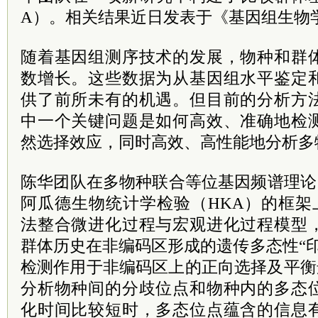
A）。相关结果近日发表于《基因组生物
随着基因组测序技术的发展，物种和群
数增长。这些数据为从基因组水平鉴定
供了前所未有的机遇。但目前的分析方
中一个关键问题是如何高效、准确地检
然选择效应，同时高效、高性能地分析多
陈华团队在多物种联合等位基因频谱理论
阿瓜德生物统计学检验（HKA）的框架
法整合微进化过程与宏观进化过程模型
群体历史在非编码区形成的遗传多态性“
检测作用于非编码区上的正向选择及平衡
分析物种间的分歧位点和物种内的多态
化时间比较短时，多态位点蕴含的信息