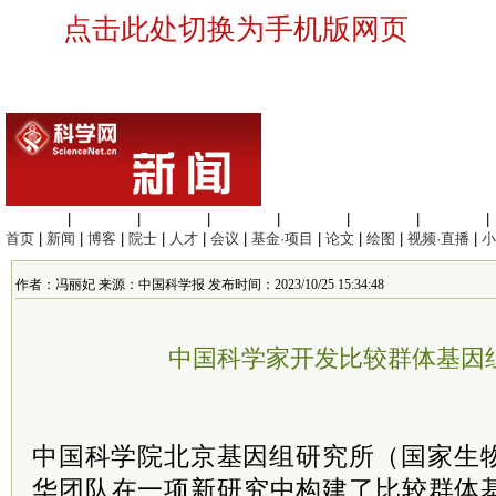
点击此处切换为手机版网页
生命科学
|
医学科学
|
化学科学
|
工程材料
|
信息科学
|
地球科学
|
数理科学
|
首页
|
新闻
|
博客
|
院士
|
人才
|
会议
|
基金·项目
|
论文
|
绘图
|
视频·直播
|
小
作者：冯丽妃 来源：中国科学报 发布时间：2023/10/25 15:34:48
中国科学家开发比较群体基因
中国科学院北京基因组研究所（国家生
华团队在一项新研究中构建了比较群体基