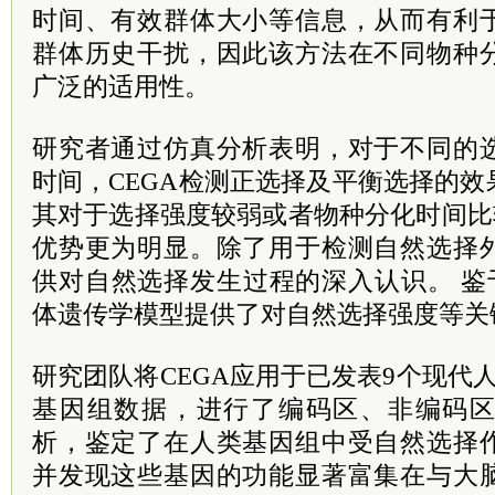
时间、有效群体大小等信息，从而有利
群体历史干扰，因此该方法在不同物种
广泛的适用性。
研究者通过仿真分析表明，对于不同的
时间，CEGA检测正选择及平衡选择的
其对于选择强度较弱或者物种分化时间比
优势更为明显。除了用于检测自然选择
供对自然选择发生过程的深入认识。 鉴
体遗传学模型提供了对自然选择强度等关
研究团队将CEGA应用于已发表9个现代
基因组数据，进行了编码区、非编码
析，鉴定了在人类基因组中受自然选择
并发现这些基因的功能显著富集在与大