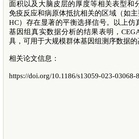
面积以及大脑皮层的厚度等相关表型和
免疫反应和病原体抵抗相关的区域（如主
HC）存在显著的平衡选择信号。以上仿
基因组真实数据分析的结果表明，CEG
具，可用于大规模群体基因组测序数据的
相关论文信息：
https://doi.org/10.1186/s13059-023-03068-