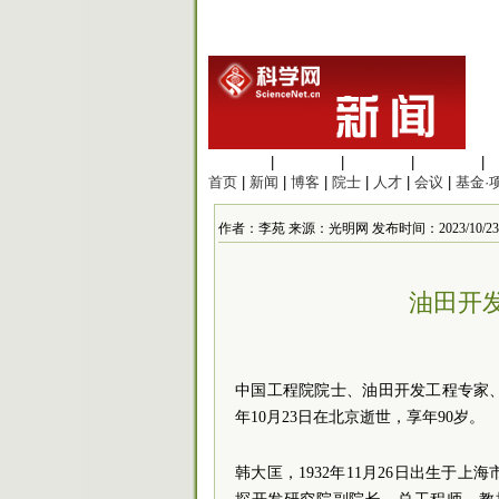
生命科学
|
医学科学
|
化学科学
|
工程材料
|
首页
|
新闻
|
博客
|
院士
|
人才
|
会议
|
基金·
作者：李苑 来源：光明网 发布时间：2023/10/23 15
油田开
中国工程院院士、油田开发工程专家、
年10月23日在北京逝世，享年90岁。
韩大匡，1932年11月26日出生于