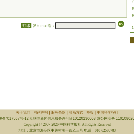
7
8
9
打印
发E-mail给：
1
|
|
|
|
|
关于我们
网站声明
服务条款
联系方式
举报
中国科学报社
备07017567号-12
互联网新闻信息服务许可证10120230008
京公网安备 110108020
Copyright @ 2007-2026 中国科学报社 All Rights Reserved
地址：北京市海淀区中关村南一条乙三号 电话：010-62580783