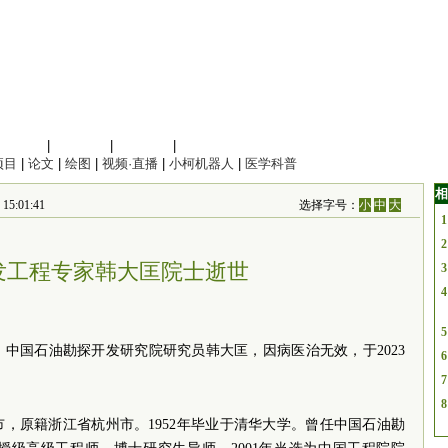
信息科学
|
地球科学
|
数理科学
|
管理综合
项目
|
论文
|
绘图
|
视频·直播
|
小柯机器人
|
医学科普
相
:01:41
选择字号：
小
中
大
1
2
发工程专家韩大匡院士逝世
3
4
5
中国石油勘探开发研究院研究员韩大匡，因病医治无效，于2023
6
7
8
上海市，原籍浙江省杭州市。1952年毕业于清华大学。曾任中国石油勘