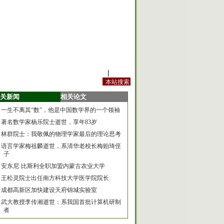
站内规定
|
手机版
关新闻
相关论文
一生不离其“数”，他是中国数学界的一个领袖
著名数学家杨乐院士逝世，享年83岁
林群院士：我敬佩的物理学家最后的理论思考
语言学家梅祖麟逝世，系清华老校长梅贻琦侄
子
安东尼·比斯利全职加盟内蒙古农业大学
王松灵院士出任南方科技大学医学院院长
成都高新区加快建设天府锦城实验室
武大教授李传湘逝世：系我国首批计算机研制
者