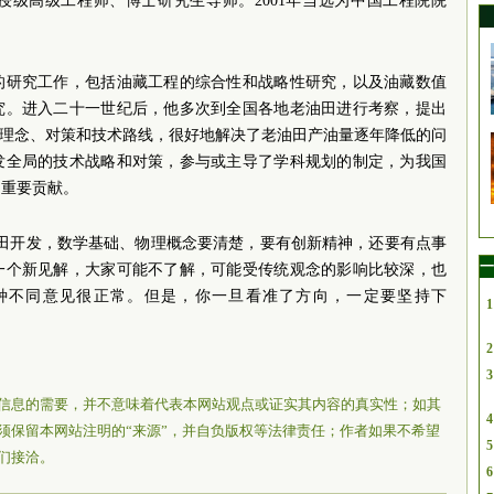
授级高级工程师、博士研究生导师。2001年当选为中国工程院院
的研究工作，包括油藏工程的综合性和战略性研究，以及油藏数值
究。进入二十一世纪后，他多次到全国各地老油田进行考察，提出
的理念、对策和技术路线，很好地解决了老油田产油量逐年降低的问
发全局的技术战略和对策，参与或主导了学科规划的制定，为我国
了重要贡献。
油田开发，数学基础、物理概念要清楚，要有创新精神，还要有点事
一
一个新见解，大家可能不了解，可能受传统观念的影响比较深，也
种不同意见很正常。但是，你一旦看准了方向，一定要坚持下
1
2
3
信息的需要，并不意味着代表本网站观点或证实其内容的真实性；如其
4
须保留本网站注明的“来源”，并自负版权等法律责任；作者如果不希望
5
们接洽。
6