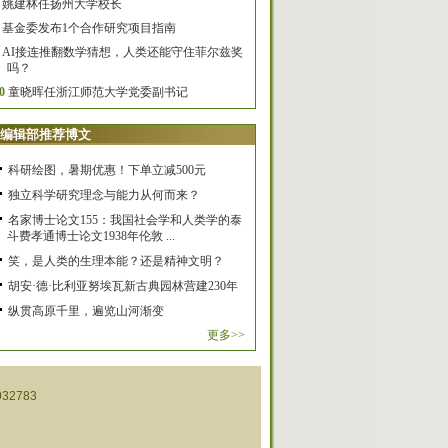
姚建林任扬州大学校长
基金委发布1个合作研究项目指南
AI接连推翻数学猜想，人类还能守住菲尔兹奖
吗？
0
童晓晖任浙江师范大学党委副书记
编辑部推荐博文
科研绘图，暑期优惠！下单立减500元
独立科学研究理念与能力从何而来？
名家博士论文155：我国社会学和人类学的泰
斗费孝通博士论文1938年伦敦 ...
笑，是人类的生理本能？还是精神文明？
胡安·德·比利亚努埃瓦新古典园林营建230年
纵贯高原千里，遍览山河渐变
更多>>
32783