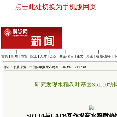
点击此处切换为手机版网页
生命科学
|
医学科学
|
化学科学
|
工程材料
|
信息科学
|
地球科学
|
数理科学
|
首页
|
新闻
|
博客
|
院士
|
人才
|
会议
|
基金·项目
|
论文
|
绘图
|
视频·直播
|
小
作者：李晨 来源：中国科学报 发布时间：2023/1/18 21:12:48
研究发现水稻卷叶基因SRL10
SRL10与CATB互作提高水稻耐