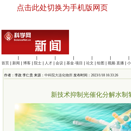
点击此处切换为手机版网页
生命科学
|
医学科学
|
化学科学
|
工程材料
|
信息科学
|
地球科学
|
数理科学
|
首页
|
新闻
|
博客
|
院士
|
人才
|
会议
|
基金·项目
|
论文
|
绘图
|
视频·直播
|
小
作者：李政 李仁贵 来源：
中科院大连化物所
发布时间：2023/1/18 16:33:26
新技术抑制光催化分解水制