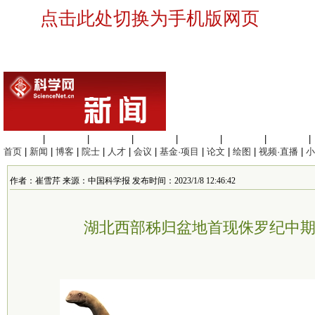
点击此处切换为手机版网页
生命科学
|
医学科学
|
化学科学
|
工程材料
|
信息科学
|
地球科学
|
数理科学
|
首页
|
新闻
|
博客
|
院士
|
人才
|
会议
|
基金·项目
|
论文
|
绘图
|
视频·直播
|
小
作者：崔雪芹 来源：中国科学报 发布时间：2023/1/8 12:46:42
湖北西部秭归盆地首现侏罗纪中