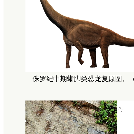
侏罗纪中期蜥脚类恐龙复原图。