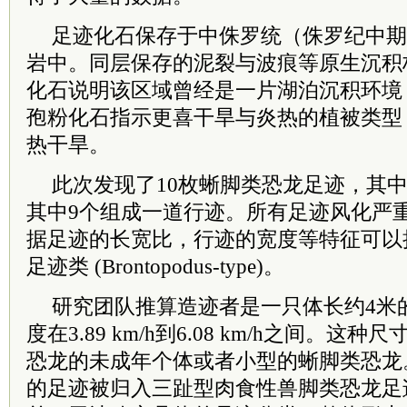
足迹化石保存于中侏罗统（侏罗纪中期
岩中。同层保存的泥裂与波痕等原生沉积
化石说明该区域曾经是一片湖泊沉积环境
孢粉化石指示更喜干旱与炎热的植被类型
热干旱。
此次发现了10枚蜥脚类恐龙足迹，其中
其中9个组成一道行迹。所有足迹风化严
据足迹的长宽比，行迹的宽度等特征可以
足迹类 (Brontopodus-type)。
研究团队推算造迹者是一只体长约4米
度在3.89 km/h到6.08 km/h之间。
恐龙的未成年个体或者小型的蜥脚类恐龙
的足迹被归入三趾型肉食性兽脚类恐龙足