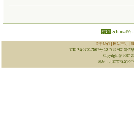
打印
发E-mail给
|
|
关于我们
网站声明
京ICP备07017567号-12
互联网新闻信息服
Copyright @ 2007-
地址：北京市海淀区中关村