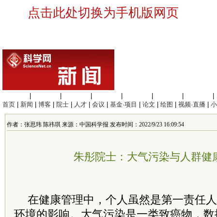
点击此处切换为手机版网页
生命科学
|
医学科学
|
化学科学
|
工程材料
|
信息科学
|
地球科学
|
数理科学
|
首页
|
新闻
|
博客
|
院士
|
人才
|
会议
|
基金·项目
|
论文
|
绘图
|
视频·直播
|
小
作者：张思玮 陈祎琪 来源：中国科学报 发布时间：2022/9/23 16:09:54
朱彤院士：大气污染与人群健
在健康管理中，个人虽然是第一责任人
环境的影响。大气污染是一类致癌物，数