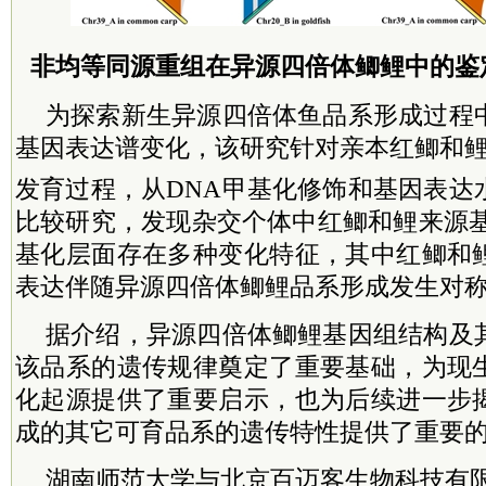
非均等同源重组在异源四倍体鲫鲤中的鉴
为探索新生异源四倍体鱼品系形成过程
基因表达谱变化，该研究针对亲本红鲫和鲤
发育过程，从DNA甲基化修饰和基因表达
比较研究，发现杂交个体中红鲫和鲤来源基
基化层面存在多种变化特征，其中红鲫和
表达伴随异源四倍体鲫鲤品系形成发生对
据介绍，异源四倍体鲫鲤基因组结构及
该品系的遗传规律奠定了重要基础，为现
化起源提供了重要启示，也为后续进一步
成的其它可育品系的遗传特性提供了重要
湖南师范大学与北京百迈客生物科技有