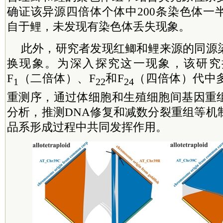
确证该异源四倍体个体中200条染色体一
自于鲤，未发现有染色体丢失现象。
此外，研究者发现红鲫和鲤来源的同源
换现象。为深入探究这一现象，该研究
F
（二倍体）、F
和F
（四倍体）代中
1
22
24
重测序，通过体细胞和生殖细胞间基因重
分析，推测DNA修复和减数分裂重组等机
品系形成过程中共同发挥作用。