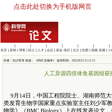
点击此处切换为手机版网页
生命科学
|
医学科学
|
化学科学
|
工程材料
|
信息科学
|
地球科学
|
数理科学
|
首页
|
新闻
|
博客
|
院士
|
人才
|
会议
|
基金·项目
|
论文
|
绘图
|
视频·直播
|
小
作者：刘少军等 来源：《BMC生物学》 发布时间：2022/9/23 12:11:15
人工异源四倍体鱼基因组获
9月14日，中国工程院院士、湖南师范
类发育生物学国家重点实验室主任刘少军教
物学》（BMC Biology）上在线发表论