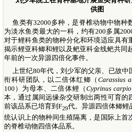
刘少军院士在育种基地开展鱼类育种研
供图
鱼类有32000多种，是脊椎动物中物
为淡水鱼类最大的一科，约有200多属20
对于鲤科鱼类的物种分化和环境适应具有
揭示鲤亚科鲫和鲤以及鲃亚科金线鲃共同起源于
年前的一次异源四倍化事件。
上世纪80年代，刘少军的父亲、已故中
衔科研团队，以二倍体红鲫（
Carassius a
100）为母本、二倍体鲤（
Cyprinus carpio
本，通过属间远缘杂交研制出两性可育的
前该品系已培育到F
代。异源四倍体鲫鲤
29
统认识上的物种间生殖隔离，是国际上首
的脊椎动物四倍体品系。