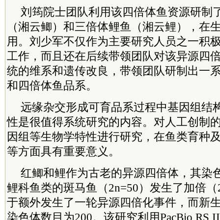
刘筠院士团队利用该四倍体鱼资源研制
（湘云鲫）和三倍体鲤鱼（湘云鲤），在
用。刘少军不仅作为主要研究人员之一积
工作，而且还在后续带领团队对该异源四
统的维系和遗传改良，带领团队研制出一
和四倍体鱼品系。
远缘杂交形成可育品系过程中基因组结
性是很值得系统研究的内容。对人工创制
因组等生物学特性进行研究，在鱼类育种
等方面具有重要意义。
红鲫和鲤作为古老的异源四倍体，其染
鲤科鱼类的斑马鱼（2n=50）发生了加倍（2
于额外发生了一轮异源四倍化事件，而新
染色体数目为200。该研究利用PacBio RS