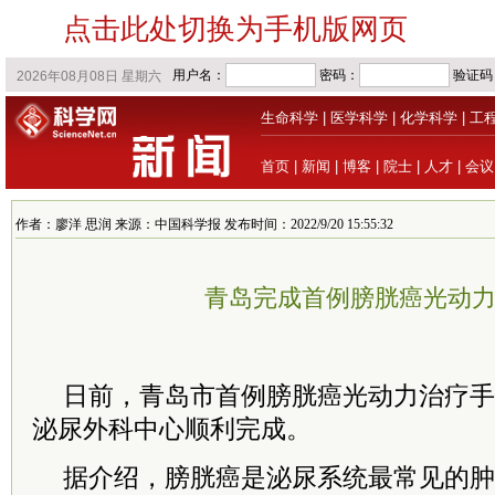
点击此处切换为手机版网页
生命科学
|
医学科学
|
化学科学
|
工
首页
|
新闻
|
博客
|
院士
|
人才
|
会议
作者：廖洋 思润 来源：中国科学报 发布时间：2022/9/20 15:55:32
青岛完成首例膀胱癌光动
日前，青岛市首例膀胱癌光动力治疗手
泌尿外科中心顺利完成
。
据介绍，膀胱癌是泌尿系统最常见的肿