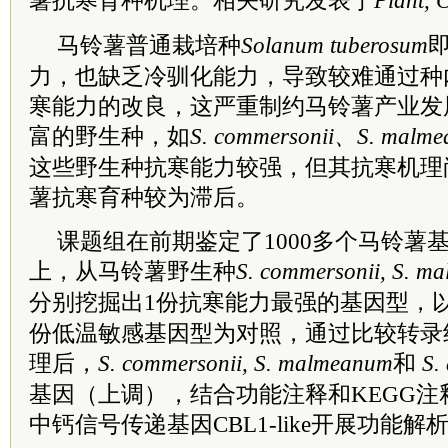
薯抗寒育种机理。相关研究发表于
Plant, 
马铃薯普通栽培种
Solanum tuberosum
力，也缺乏冷驯化能力，导致较难通过种
寒能力的改良，这严重制约马铃薯产业发
富的野生种，如
S. commersonii、S. malm
这些野生种抗寒能力较强，但其抗寒机理
薯抗寒育种较为滞后。
课题组在前期鉴定了1000多个马铃薯
上，从马铃薯野生种
S. commersonii, S. m
分别挖掘出1份抗寒能力最强的基因型，
份低温敏感基因型为对照，通过比较转录
理后，
S. commersonii, S. malmeanum
和
S.
基因（上调），结合功能注释和KEGG
中钙信号传递基因CBL1-like开展功能解