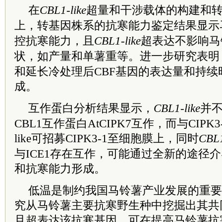
在
CBL1-like
超量和干涉载体的构建和
上，转基因株系的抗寒能力鉴定结果显示
控抗寒能力，且
CBL1-like
超表达不影响马
状，如产量和单薯重等。进一步研究表明
和延长冷处理后CBF基因的表达量和持
成。
互作蛋白分析结果显示，
CBL1-like
并不
CBL1互作蛋白AtCIPK7互作，而与CIPK
like可招募CIPK3-1至细胞膜上，同时
CBL1
与ICE1存在互作，可能通过全新的途径介
和抗寒能力形成。
低温是制约我国马铃薯产业发展的重要
究从马铃薯主要抗寒野生种中挖掘出其共
且超表达该抗寒基因，可在提高马铃薯抗