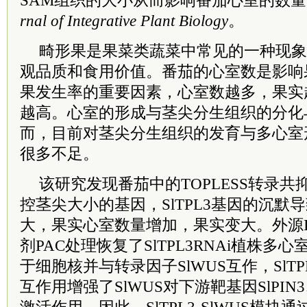
SAM组织的大小从而影响番茄心室的数
rnal of Integrative Plant Biology
。
畸形果是果菜类蔬菜中常见的一种现象
观品质和食用价值。番茄的心室数是影响
果发生率的重要因素，心室数越多，果实
越高。心室的形成与茎尖分生组织的分化
而，目前对茎尖分生组织的发育与多心室
很多不足。
该研究发现番茄中的TOPLESS转录共抑
控茎尖大小的基因，SlTPL3基因的沉默
大，果实心室数量增加，果实变大。外源I
剂PAC处理恢复了SlTPL3RNAi植株多心
于细胞核并与转录因子SlWUS互作，SlTP
互作用增强了SlWUS对下游靶基因SlPIN3