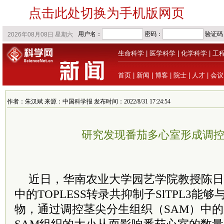
点击此处切换为手机版网页
生命科学
|
医学科学
|
化学科学
|
工
首页
|
新闻
|
博客
|
院士
|
人才
|
会议
作者：朱汉斌 来源：中国科学报 发布时间：2022/8/31 17:24:54
研究发现番茄多心室形成调
近日，华南农业大学园艺学院教授陈日
中的TOPLESS转录共抑制子SlTPL3能够
物，通过调控茎尖分生组织（SAM）中的