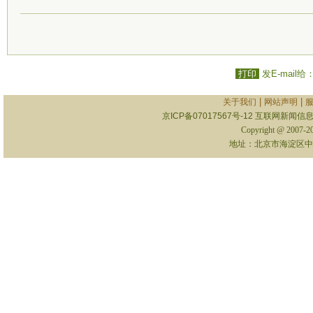
打印
发E-mail给
|
|
关于我们
网站声明
京ICP备07017567号-12
互联网新闻信息服
Copyright @ 2007-
地址：北京市海淀区中关村