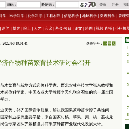
科学
|
医学科学
|
化学科学
|
工程材料
|
信息科学
|
地球科学
|
数理科学
|
管理
|
新闻
|
博客
|
院士
|
人才
|
会议
|
基金·项目
|
论文
|
绘图
|
视频·直播
|
小柯机
相
8/3 19:01:41
选择字号：
小
中
大
1
2
经济作物种苗繁育技术研讨会召开
3
4
5
系苗木繁育与栽培方式岗位科学家、西北农林科技大学张东教授和
技术岗位科学家、中国农业大学教授李天忠联合召集的第一届全国
6
功举办。
7
种业优势，补齐国际竞争短板，解决我国果茶种苗卡脖子共性问
8
和国家种业振兴重要举措，来自国家柑橘、苹果、梨、桃、荔枝龙
育岗位专家团队齐聚杨凌共商果茶种苗产业现代化发展大计。