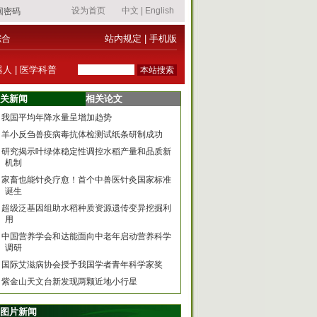
综合
站内规定
|
手机版
器人
|
医学科普
关新闻
相关论文
我国平均年降水量呈增加趋势
羊小反刍兽疫病毒抗体检测试纸条研制成功
研究揭示叶绿体稳定性调控水稻产量和品质新
机制
家畜也能针灸疗愈！首个中兽医针灸国家标准
诞生
超级泛基因组助水稻种质资源遗传变异挖掘利
用
中国营养学会和达能面向中老年启动营养科学
调研
国际艾滋病协会授予我国学者青年科学家奖
紫金山天文台新发现两颗近地小行星
图片新闻