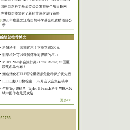
国家自然科学基金委员会发布多个项目指南
声带损伤修复有了新的非注射治疗策略
0
2026年度黑龙江省自然科学基金拟资助项目公
示
编辑部推荐博文
科研绘图，暑期优惠！下单立减500元
甜菜根汁可以缓解怀孕对肾脏的压力
MDPI 2026参会旅行奖 (Travel Award) 中国区
获奖名单公布！
濒危活化石ELF理论重塑濒危物种保护优先级
IEEE出版+EI快检索，8-9月会议合集征稿中
年度Top 10榜单 | Taylor & Francis科学与技术领
域中国作者最受欢迎 ...
更多>>
32783