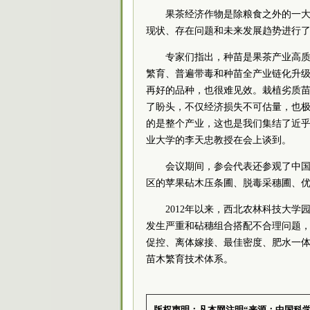
果茶经济作物是除粮食之外的一
现状、存在问题和未来发展趋势进行
专家们指出，种苗是果茶产业高
繁育、普遍带毒和种苗全产业链化升级
再好的品种，也很难见效。栽植劣质
了盼头，不仅经济损失不可估量，也
的是整个产业，这也是我们集结了近乎
业大学的李天忠教授在会上谈到。
会议期间，参会代表还参观了中
区的苹果砧木压条圃、脱毒采穗圃、
2012年以来，西北农林科技大
发生严重和砧穗组合搭配不合理问题
促控、离体嫁接、最佳密度、肥水一
苗木繁育技术体系。
版权声明：凡本网注明“来源：中国科