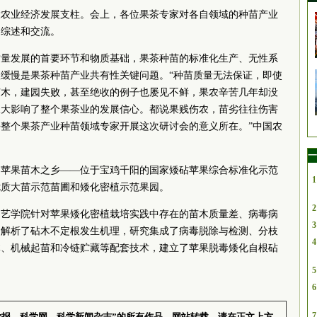
大农业经济发展支柱。会上，各位果茶专家对各自领域的种苗产业
了综述和交流。
质量发展的首要环节和物质基础，果茶种苗的标准化生产、无性系
缓慢是果茶种苗产业共有性关键问题。“种苗质量无法保证，即使
苗木，建园失败，甚至绝收的例子也屡见不鲜，果农辛苦几年却没
极大影响了整个果茶业的发展信心。都说果贱伤农，苗劣往往伤害
整个果茶产业种苗领域专家开展这次研讨会的意义所在。”中国农
一
国苹果苗木之乡——位于宝鸡千阳的国家矮砧苹果综合标准化示范
1
优质大苗示范苗圃和矮化密植示范果园。
2
学园艺学院针对苹果矮化密植栽培实践中存在的苗木质量差、病毒病
3
，解析了砧木不定根发生机理，研究集成了病毒脱除与检测、分枝
4
体、机械起苗和冷链贮藏等配套技术，建立了苹果脱毒矮化自根砧
5
6
7
学报、科学网、科学新闻杂志”的所有作品，网站转载，请在正文上方