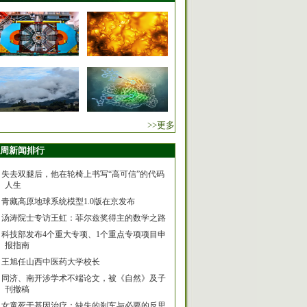
>>更多
周新闻排行
失去双腿后，他在轮椅上书写“高可信”的代码
人生
青藏高原地球系统模型1.0版在京发布
汤涛院士专访王虹：菲尔兹奖得主的数学之路
科技部发布4个重大专项、1个重点专项项目申
报指南
王旭任山西中医药大学校长
同济、南开涉学术不端论文，被《自然》及子
刊撤稿
女童死于基因治疗：缺失的刹车与必要的反思