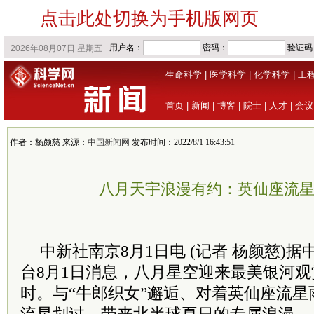
点击此处切换为手机版网页
生命科学
|
医学科学
|
化学科学
|
工
首页
|
新闻
|
博客
|
院士
|
人才
|
会议
作者：杨颜慈 来源：
中国新闻网
发布时间：2022/8/1 16:43:51
八月天宇浪漫有约：英仙座流
中新社南京8月1日电 (记者 杨颜慈)据
台8月1日消息，八月星空迎来最美银河
时。与“牛郎织女”邂逅、对着英仙座流