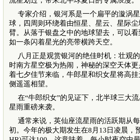
流星划过，带来北半球夏日的专属浪漫。
专家介绍，银河系是一个扁平的漩涡星
球，四周则环绕着由恒星、星云、星际尘
臂。从落于银盘之中的地球望去，可以看
如一条闪着星光的亮带横跨天空。
八月正是观赏银河的绝佳时机：壮观的
时南方星空极为热闹，神秘的深空天体更
着七夕佳节来临，牛郎星和织女星将高挂
侧遥遥相望。
在“牛郎织女”的见证下，北半球三大
星雨重磅来袭。
通常来说，英仙座流星雨的活跃期从每
初。今年的极大期发生在8月13日凌晨，
HR)可达100。这意味着，每小时夜空中