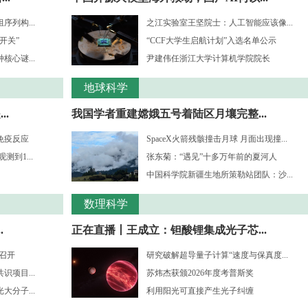
列构...
之江实验室王坚院士：人工智能应该像...
开关”
“CCF大学生启航计划”入选名单公示
心谜...
尹建伟任浙江大学计算机学院院长
地球科学
.
我国学者重建嫦娥五号着陆区月壤完整...
免疫反应
SpaceX火箭残骸撞击月球 月面出现撞...
到1...
张东菊：“遇见”十多万年前的夏河人
中国科学院新疆生地所策勒站团队：沙...
数理科学
.
正在直播丨王成立：钽酸锂集成光子芯...
”召开
研究破解超导量子计算“速度与保真度...
项目...
苏炜杰获颁2026年度考普斯奖
分子...
利用阳光可直接产生光子纠缠