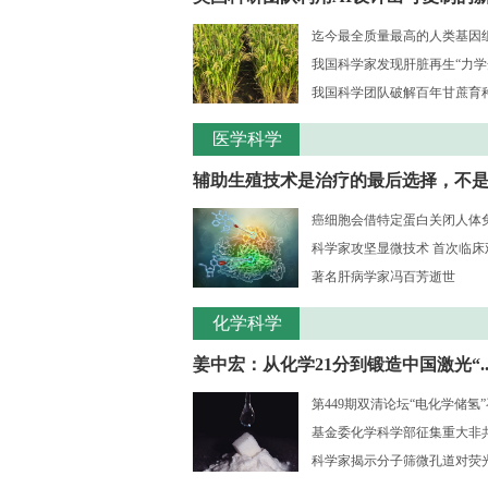
迄今最全质量最高的人类基因组序
我国科学家发现肝脏再生“力学
我国科学团队破解百年甘蔗育种核
医学科学
辅助生殖技术是治疗的最后选择，不是..
癌细胞会借特定蛋白关闭人体
科学家攻坚显微技术 首次临床观测
著名肝病学家冯百芳逝世
化学科学
姜中宏：从化学21分到锻造中国激光“..
第449期双清论坛“电化学储氢
基金委化学科学部征集重大非共识
科学家揭示分子筛微孔道对荧光大