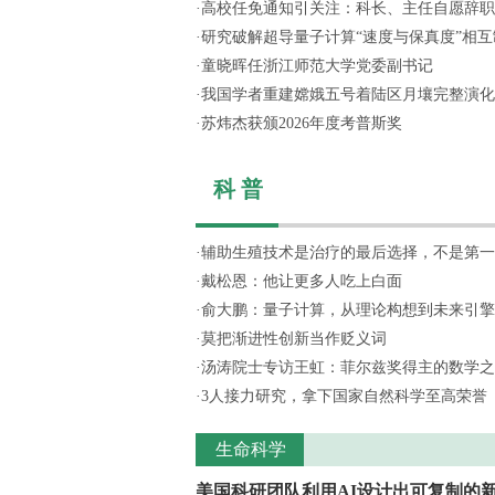
·
高校任免通知引关注：科长、主任自愿辞职，
·
研究破解超导量子计算“速度与保真度”相互制
·
童晓晖任浙江师范大学党委副书记
·
我国学者重建嫦娥五号着陆区月壤完整演化
·
苏炜杰获颁2026年度考普斯奖
科 普
·
辅助生殖技术是治疗的最后选择，不是第一
·
戴松恩：他让更多人吃上白面
·
俞大鹏：量子计算，从理论构想到未来引擎
·
莫把渐进性创新当作贬义词
·
汤涛院士专访王虹：菲尔兹奖得主的数学之
·
3人接力研究，拿下国家自然科学至高荣誉
生命科学
美国科研团队利用AI设计出可复制的新.