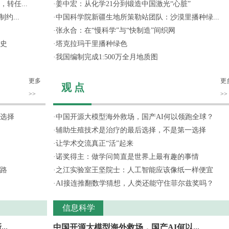
转任...
·
姜中宏：从化学21分到锻造中国激光“心脏”
约...
·
中国科学院新疆生地所策勒站团队：沙漠里播种绿...
·
张永合：在“慢科学”与“快制造”间织网
史
·
塔克拉玛干里播种绿色
·
我国编制完成1:500万全月地质图
更多
更
观 点
>>
>>
选择
·
中国开源大模型海外救场，国产AI何以领跑全球？
·
辅助生殖技术是治疗的最后选择，不是第一选择
·
让学术交流真正“活”起来
·
诺奖得主：做学问简直是世界上最有趣的事情
路
·
之江实验室王坚院士：人工智能应该像纸一样便宜
·
AI接连推翻数学猜想，人类还能守住菲尔兹奖吗？
信息科学
..
中国开源大模型海外救场，国产AI何以...