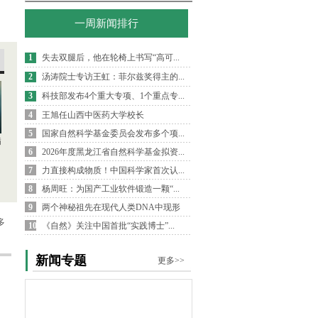
一周新闻排行
1
失去双腿后，他在轮椅上书写“高可...
2
汤涛院士专访王虹：菲尔兹奖得主的...
3
科技部发布4个重大专项、1个重点专...
4
王旭任山西中医药大学校长
5
国家自然科学基金委员会发布多个项...
病
6
2026年度黑龙江省自然科学基金拟资...
7
力直接构成物质！中国科学家首次认...
8
杨周旺：为国产工业软件锻造一颗“...
9
两个神秘祖先在现代人类DNA中现形
多
10
《自然》关注中国首批“实践博士”...
新闻专题
更多>>