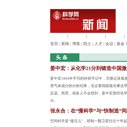
生命科学
|
医学科学
|
化学科学
|
工程材料
|
首页
|
新闻
|
博客
|
院士
|
人才
|
会议
|
基金·
头 条
姜中宏：从化学21分到锻造中国激
姜中宏1964年手写的科研手记中，完整记录着
类气体成分的分析结果，见证着我国激光事业
足迹。然而，很多人不会想到，姜中宏曾经化学
分。
张永合：在“慢科学”与“快制造”
空间科学是“慢活儿”，研制一颗卫星往往十年