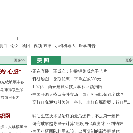
信息科学
|
地球科学
|
数理科学
|
管理综合
项目
|
论文
|
绘图
|
视频·直播
|
小柯机器人
|
医学科普
要 闻
更多>>
更多
光“心脏”
·
正在直播丨王成立：钽酸锂集成光子芯片
·
科研绘图，暑期优惠！下单立减500元
激光钕玻璃中各
·
1.07亿！西安建筑科技大学获巨额捐赠
早期艰难攻坚的
·
中国开源大模型海外救场，国产AI何以领跑全球？
成绩只有21
·
高校任免通知引关注：科长、主任自愿辞职，转任思...
间织网
·
辅助生殖技术是治疗的最后选择，不是第一选择
·
研究破解超导量子计算“速度与保真度”相互制约难...
起步；大规模星座
·
美国科研团队利用AI设计出可复制的新型噬菌体