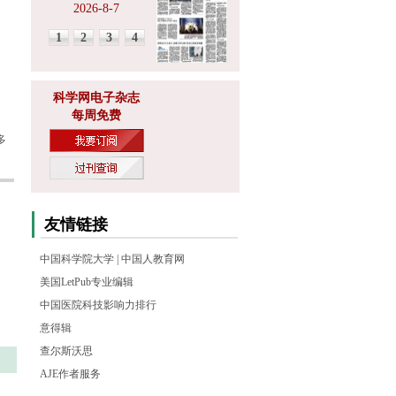
2026-8-7
1
2
3
4
科学网电子杂志
每周免费
多
友情链接
中国科学院大学
|
中国人教育网
美国LetPub专业编辑
中国医院科技影响力排行
意得辑
查尔斯沃思
AJE作者服务