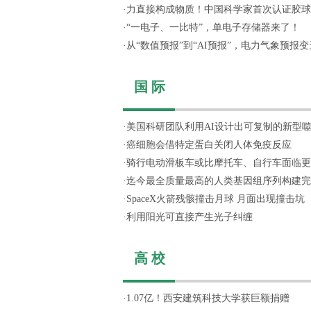
·
力直接构成物质！中国科学家首次认证胶球
·
“一电子、一比特”，单电子存储器来了！
·
从“数值预报”到“AI预报”，电力气象预报变天
国 际
·
美国科研团队利用AI设计出可复制的新型
·
癌细胞会借特定蛋白关闭人体免疫反应
·
骑行电动滑板车或比摩托车、自行车面临更
·
迄今最全质量最高的人类基因组序列构建完
·
SpaceX火箭残骸撞击月球 月面出现撞击坑
·
利用阳光可直接产生光子纠缠
高 校
·
1.07亿！西安建筑科技大学获巨额捐赠