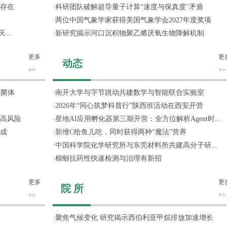
存在
·
科研团队破解超导量子计算“速度与保真度”矛盾
·
两位中国气象学家获得美国气象学会2027年度奖项
...
·
新研究揭示河口沉积物聚乙烯厌氧生物降解机制
更多
更
动态
>>
>>
噬菌体
·
南开大学与字节跳动共建数学与智能联合实验室
·
2026年“同心筑梦科普行”陕西班活动在西安开营
高风险
·
星地AI应用孵化器第三期开营：全方位解析Agent时...
成
·
新维C给鱼儿吃，同时获得两种“魔法”营养
·
中国科学院化学研究所与东莞材料所共建高分子研...
·
棉蚜抗药性快速检测与治理有新招
更多
更
院 所
>>
>>
·
聚焦气候变化 研究揭示西伯利亚甲烷排放加速增长