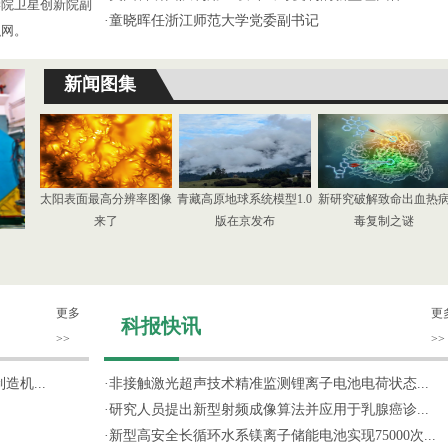
学院卫星创新院副
·
童晓晖任浙江师范大学党委副书记
织网。
新闻图集
太阳表面最高分辨率图像
青藏高原地球系统模型1.0
新研究破解致命出血热
来了
版在京发布
毒复制之谜
更多
更
科报快讯
>>
>>
机...
·
非接触激光超声技术精准监测锂离子电池电荷状态...
·
研究人员提出新型射频成像算法并应用于乳腺癌诊...
·
新型高安全长循环水系镁离子储能电池实现75000次...