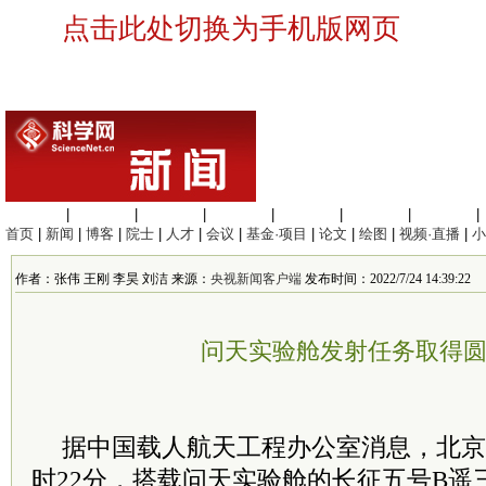
点击此处切换为手机版网页
生命科学
|
医学科学
|
化学科学
|
工程材料
|
信息科学
|
地球科学
|
数理科学
|
首页
|
新闻
|
博客
|
院士
|
人才
|
会议
|
基金·项目
|
论文
|
绘图
|
视频·直播
|
小
作者：张伟 王刚 李昊 刘洁 来源：
央视新闻客户端
发布时间：2022/7/24 14:39:22
问天实验舱发射任务取得
据中国载人航天工程办公室消息，北京时间
时22分，搭载问天实验舱的长征五号B遥