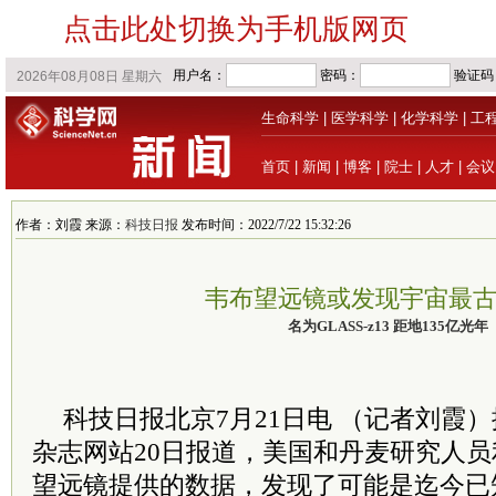
点击此处切换为手机版网页
生命科学
|
医学科学
|
化学科学
|
工
首页
|
新闻
|
博客
|
院士
|
人才
|
会议
作者：刘霞 来源：
科技日报
发布时间：2022/7/22 15:32:26
韦布望远镜或发现宇宙最
名为GLASS-z13 距地135亿光年
科技日报北京7月21日电 （记者
刘霞
）
杂志网站20日报道，美国和丹麦研究人员
望远镜提供的数据，发现了可能是迄今已知