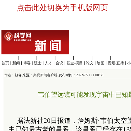
点击此处切换为手机版网页
生命科学
|
医学科学
|
化学科学
|
工程材料
|
信息科学
|
地球科学
|
数理科学
|
首页
|
新闻
|
博客
|
院士
|
人才
|
会议
|
基金·项目
|
论文
|
绘图
|
视频·直播
|
小
作者：赵淼 来源：
央视新闻客户端
发布时间：2022/7/21 11:00:38
韦伯望远镜可能发现宇宙中已知
据法新社20日报道，詹姆斯·韦伯太空
中已知最古老的星系，该星系已经存在13