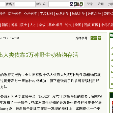
科学
|
医学科学
|
化学科学
|
工程材料
|
信息科学
|
地球科学
|
数理科学
|
管理
|
新闻
|
博客
|
院士
|
人才
|
会议
|
基金·项目
|
论文
|
绘图
|
视频·直播
|
小柯机
相
 15:46:08
选择字号：
小
中
大
1
2
出人类依靠5万种野生动植物存活
3
4
5
6
的政府间报告，全世界有数十亿人依靠大约5万种野生动植物获取
7
现过度开发对一些物种构成威胁，但它也强调了许多可持续利用野
8
些方法。
务政府间科学政策平台（IPBES）发布了这份评估的摘要，完整报
019年发布了一份报告，指出对野生动物的开发是生物多样性丧失的最
la Emery说，最新报告则建立在这一发现的基础上，试图提供一个更