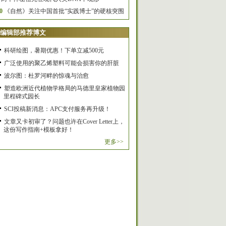
0
《自然》关注中国首批“实践博士”的硬核突围
编辑部推荐博文
科研绘图，暑期优惠！下单立减500元
广泛使用的聚乙烯塑料可能会损害你的肝脏
波尔图：杜罗河畔的惊魂与治愈
塑造欧洲近代植物学格局的马德里皇家植物园
里程碑式园长
SCI投稿新消息：APC支付服务再升级！
文章又卡初审了？问题也许在Cover Letter上，
这份写作指南+模板拿好！
更多>>