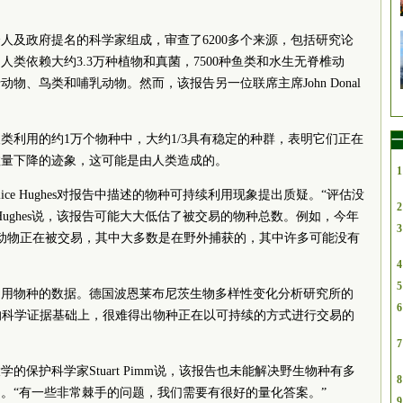
人及政府提名的科学家组成，审查了6200多个来源，包括研究论
类依赖大约3.3万种植物和真菌，7500种鱼类和水生无脊椎动
动物、鸟类和哺乳动物。然而，该报告另一位联席主席John Donal
类利用的约1万个物种中，大约1/3具有稳定的种群，表明它们正在
一
数量下降的迹象，这可能是由人类造成的。
1
ce Hughes对报告中描述的物种可持续利用现象提出质疑。“评估没
2
Hughes说，该报告可能大大低估了被交易的物种总数。例如，今年
3
形纲动物正在被交易，其中大多数是在野外捕获的，其中许多可能没有
4
5
利用物种的数据。德国波恩莱布尼茨生物多样性变化分析研究所的
6
在有限的科学证据基础上，很难得出物种正在以可持续的方式进行交易的
7
的保护科学家Stuart Pimm说，该报告也未能解决野生物种有多
8
。“有一些非常棘手的问题，我们需要有很好的量化答案。”
9