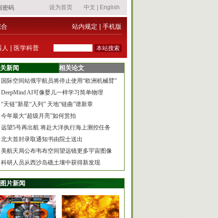
综合
站内规定
|
手机版
器人
|
医学科普
关新闻
相关论文
国际空间站俄宇航员将停止使用“欧洲机械臂”
DeepMind AI可像婴儿一样学习简单物理
“天链”新星“入列” 天地“链曲”谱新章
今年最大“超级月亮”如何赏拍
远望5号再出航 将赴大洋执行海上测控任务
北大首封录取通知书由院士送出
美航天局公布韦布空间望远镜更多宇宙图像
科研人员从西沙岛礁土壤中获得新发现
图片新闻