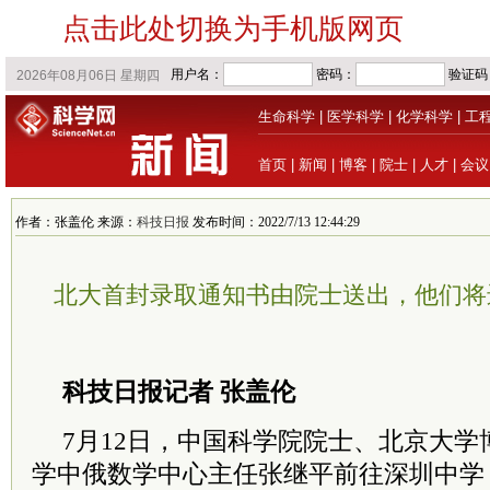
点击此处切换为手机版网页
生命科学
|
医学科学
|
化学科学
|
工
首页
|
新闻
|
博客
|
院士
|
人才
|
会议
作者：张盖伦 来源：
科技日报
发布时间：2022/7/13 12:44:29
北大首封录取通知书由院士送出，他们将进
科技日报记者 张盖伦
7月12日，中国
科学院
院士
、北京大学
学中俄数学中心主任张继平前往深圳中学