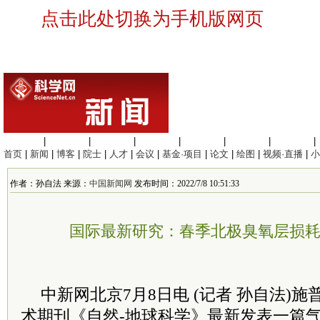
点击此处切换为手机版网页
生命科学
|
医学科学
|
化学科学
|
工程材料
|
信息科学
|
地球科学
|
数理科学
|
首页
|
新闻
|
博客
|
院士
|
人才
|
会议
|
基金·项目
|
论文
|
绘图
|
视频·直播
|
小
作者：孙自法 来源：
中国新闻网
发布时间：2022/7/8 10:51:33
国际最新研究：春季北极臭氧层损
中新网北京7月8日电 (记者 孙自法)
术期刊《自然-地球科学》最新发表一篇