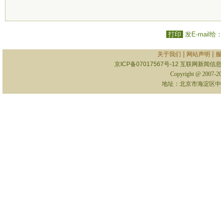
打印
发E-mail给
|
|
关于我们
网站声明
京ICP备07017567号-12
互联网新闻信息服
Copyright @ 2007-
地址：北京市海淀区中关村