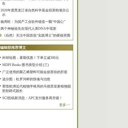
在
2026年度黑龙江省自然科学基金拟资助项目公
示
杨周旺：为国产工业软件锻造一颗“中国心”
两个神秘祖先在现代人类DNA中现形
0
《自然》关注中国首批“实践博士”的硬核突围
编辑部推荐博文
科研绘图，暑期优惠！下单立减500元
MDPI Books 图书类型介绍 (三)
广泛使用的聚乙烯塑料可能会损害你的肝脏
波尔图：杜罗河畔的惊魂与治愈
塑造欧洲近代植物学格局的马德里皇家植物园
里程碑式园长
SCI投稿新消息：APC支付服务再升级！
更多>>