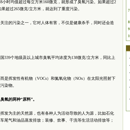
8小时均值超过每立方米160微克，就形成了臭氧污染。如果超过2
如果超过265微克/立方米，就达到了重度污染。
7
8
家关注的污染之一，它对人体有害，不仅是健康杀手，同时还会造
9
1
国339个地级及以上城市臭氧平均浓度为138微克/立方米，同比上
？
而是挥发性有机物（VOCs）和氮氧化物（NOx）在太阳光照射下
次污染物。
臭氧的两种“原料”。
物挥发为主的天然源，也有各种人为活动导致的人为源，比如石化
动车尾气和油品蒸发排放；装修、炊事、干洗等生活活动排放等；