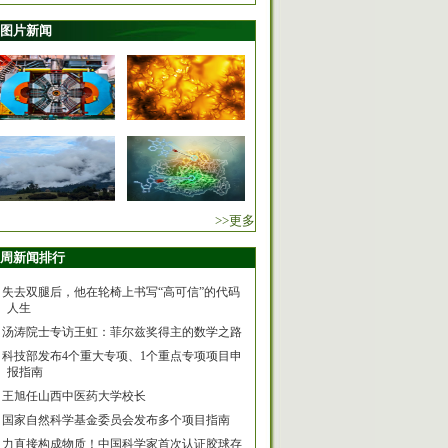
图片新闻
>>更多
周新闻排行
失去双腿后，他在轮椅上书写“高可信”的代码
人生
汤涛院士专访王虹：菲尔兹奖得主的数学之路
科技部发布4个重大专项、1个重点专项项目申
报指南
王旭任山西中医药大学校长
国家自然科学基金委员会发布多个项目指南
力直接构成物质！中国科学家首次认证胶球存