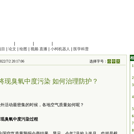
信息科学
|
地球科学
|
数理科学
|
管理综合
项目
|
论文
|
绘图
|
视频·直播
|
小柯机器人
|
医学科普
相
7/2 20:17:06
选择字号：
小
中
大
1
2
将现臭氧中度污染 如何治理防护？
3
4
户外活动最密集的时候，各地空气质量如何呢？
5
6
出现臭氧中度污染过程
7
8
全国空气质量预报会商结果，显示，今年7月的上半月，也就是截