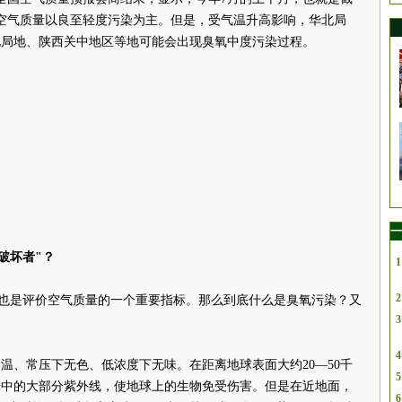
，空气质量以良至轻度污染为主。但是，受气温升高影响，华北局
地局地、陕西关中地区等地可能会出现臭氧中度污染过程。
一
破坏者"？
1
2
臭氧也是评价空气质量的一个重要指标。那么到底什么是臭氧污染？又
3
4
温、常压下无色、低浓度下无味。在距离地球表面大约20—50千
5
光中的大部分紫外线，使地球上的生物免受伤害。但是在近地面，
6