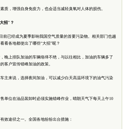
体素质，增强自身免疫力，也会适当减轻臭氧对人体的损伤。
大招"？
臭氧目前已经成为夏季影响我国空气质量的首要污染物。相关部门也越
看看各地都使出了哪些“大招”呢？
站，晚上排队加油的车辆络绎不绝，与以往相比，加油的车辆多了
油的客户宣传错峰加油的政策。
大车主来说，选择夜间加油，可以减少白天高温环境下的油气污染
售单位在油品装卸时必须实施错峰作业，晴朗天气下每天上午10
染有效途径之一。全国各地纷纷出台措施：