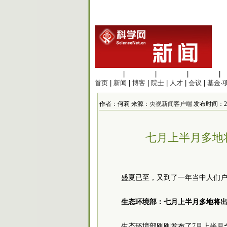
生命科学
|
医学科学
|
化学科学
|
工程材料
|
首页
|
新闻
|
博客
|
院士
|
人才
|
会议
|
基金·
作者：何莉 来源：
央视新闻客户端
发布时间：2022/
七月上半月多地
盛夏已至，又到了一年当中人们
生态环境部：七月上半月多地将
生态环境部刚刚发布了7月上半月