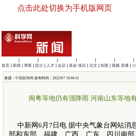
点击此处切换为手机版网页
生命科学
|
医学科学
|
化学科学
|
工程材料
|
信息科学
|
地球科学
|
数理科学
|
首页
|
新闻
|
博客
|
院士
|
人才
|
会议
|
基金·项目
|
论文
|
绘图
|
视频·直播
|
小
来源：
中国新闻网
发布时间：2022/6/7 10:04:31
闽粤等地仍有强降雨 河南山东等地
中新网6月7日电 据中央气象台网站消
部和东部、福建、广西、广东、四川南部