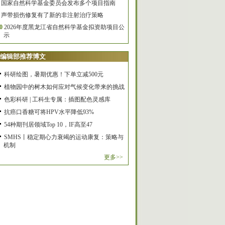
国家自然科学基金委员会发布多个项目指南
声带损伤修复有了新的非注射治疗策略
0
2026年度黑龙江省自然科学基金拟资助项目公
示
编辑部推荐博文
科研绘图，暑期优惠！下单立减500元
植物园中的树木如何应对气候变化带来的挑战
色彩科研 | 工科生专属：插图配色灵感库
抗癌口香糖可将HPV水平降低93%
54种期刊居领域Top 10，IF高至47
SMHS丨稳定期心力衰竭的运动康复：策略与
机制
更多>>