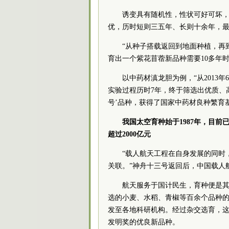
诱变具有随机性，性状可好可坏
优，历时短则三五年、长则十余年，
“从种子搭载返回到地面种植，再
育出一个紫花苜蓿新品种需要10多年
以中药材滇龙胆为例，“从201
实验过程历时7年，终于筛选出优质、高
号’品种，获得了国家中药材良种繁育
我国太空育种始于1987年，目前
超过2000亿元
“载人航天工程在自身发展的同时
关联。”神舟十三号返回后，中国载人
航天服务于国计民生，育种便是其
选的小麦、水稻、青椒等百余个品种的
发至各地科研机构。经过杂交选育，这批
发明奖的优良新品种。