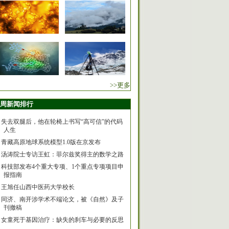
>>更多
周新闻排行
失去双腿后，他在轮椅上书写“高可信”的代码
人生
青藏高原地球系统模型1.0版在京发布
汤涛院士专访王虹：菲尔兹奖得主的数学之路
科技部发布4个重大专项、1个重点专项项目申
报指南
王旭任山西中医药大学校长
同济、南开涉学术不端论文，被《自然》及子
刊撤稿
女童死于基因治疗：缺失的刹车与必要的反思