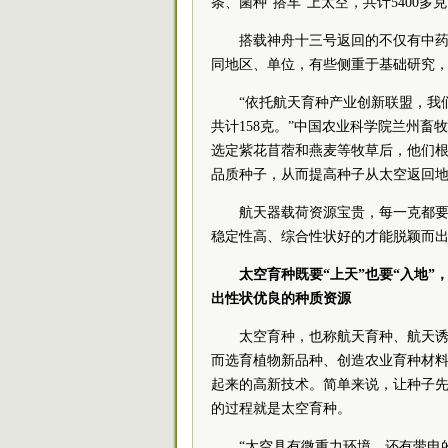
条、菌种“搭车”上太空，共计5400多
搭载神舟十三号返回的不仅有中
同地区、单位，有些侧重于基础研究，
“依托航天育种产业创新联盟，我
共计158克。”中国农业
科学院
兰州畜牧
选定紫花苜蓿和燕麦等牧草后，他们
品质种子，从而提高种子从太空返回
航天器载荷资源宝贵，每一克都
稳定性高、综合性状好的才能脱颖而出
太空育种既要“上天”也要“入地
出性状优良的种质资源
太空育种，也称航天育种、航天
而选育植物新品种、创造农业育种材
起来的高新技术。简单来说，让种子先
的过程就是太空育种。
“太空具有微重力环境，还有带电