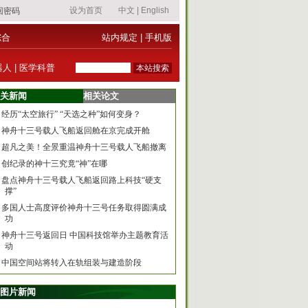
综合
站内规定
|
手机版
器人
|
医学科普
关新闻
相关论文
经历“太空旅行” “天选之种”如何变身？
神舟十三号载人飞船返回舱在京完成开舱
超凡之美！全景重温神舟十三号载人飞船撤离
创纪录的神十三究竟“神”在哪
盘点神舟十三号载人飞船返回路上科技“硬支
撑”
多国人士高度评价神舟十三号任务取得圆满成
功
神舟十三号返回日 中国科技馆举办主题教育活
动
中国空间站将转入在轨组装与建造阶段
图片新闻