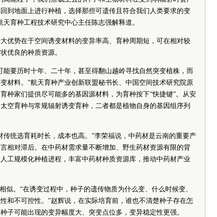
再回到地面上进行种植，选择那些可遗传且符合我们人类要求的变
航天育种工程技术研究中心主任陈志强解释道。
最大优势在于空间诱变材料的变异率高、育种周期短，可在相对较
性状优良的种质资源。
可能要历时十年、二十年，甚至得翻山越岭寻找自然突变植株，而
变材料。”航天育种产业创新联盟秘书长、中国空间技术研究院原
育种家们提供尽可能多的基因源材料，为育种按下“快捷键”。从安
的太空育种与常规辐射诱变育种，二者都是植物自身的基因组序列
。
材传统选育耗时长，成本也高。”李荣福说，中药材是云南的重要产
而言相对滞后。在中药材需求量不断增加、野生药材资源有限的背
和人工规模化种植进程，丰富中药材种质资源库，推动中药材产业
分相似。“在诱变过程中，种子的遗传物质为什么变、什么时候变、
性和不可控性。”赵辉说，在实际培育前，谁也不清楚种子存在怎
中种子可能出现的变异幅度大、突变点位多，变异稳定性更强。