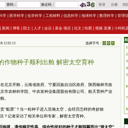
科学
|
医学科学
|
化学科学
|
工程材料
|
信息科学
|
地球科学
|
数理科学
|
管理
|
新闻
|
博客
|
院士
|
人才
|
会议
|
基金·项目
|
论文
|
绘图
|
视频·直播
|
小柯机
相
12:01:13
选择字号：
小
中
大
1
2
的作物种子顺利出舱 解密太空育种
3
4
5
舱在北京开舱，云南省政府、宁夏
回族
自治区政府、陕西榆林市政
6
北京市农林
科学院
、中农发种业集团股份有限公司、航天育种产业
7
出舱。
贵“船票”？当一粒种子进入浩瀚太空，会经历怎样的奇妙旅
8
生活？记者采访了相关单位和专家，解密太空育种。
返回地球，遗传稳定性高、综合性状好的种子才能脱颖而出“游太空”