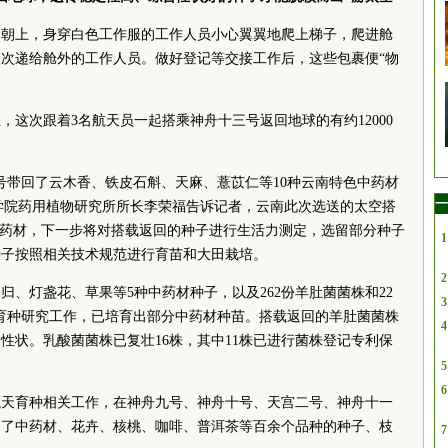
门朝上，身穿白色工作服的工作人员小心翼翼地爬上梯子，爬进舱
次递给舱外的工作人员。做好登记等交接工作后，这些包裹便“物
，这次跟着3名航天员一起搭乘神舟十三号返回地球的有约12000
号带回了云木香、铁皮石斛、天麻、薏苡仁等10种云南特色中药材
一
学院
药用植物研究所所长李荣福告诉记者，云南此次选送的太空搭
中药材，下一步将对搭载返回的种子进行生活力测定，选留部分种子
1
种子按照相关技术规范进行育苗和大田栽培。
2
归、灯盏花、草果等5种中药材种子，以及262份羊肚菌菌株和22
3
育种研究工作，已培育出部分中药材种苗。搭载返回的羊肚菌菌株
4
性状。乳酸菌菌株已复壮16株，其中11株已进行菌株登记专利保
5
6
始航天育种相关工作，在神舟九号、神舟十号、天宫二号、神舟十一
送了中药材、花卉、核桃、咖啡、普洱茶等百余个品种的种子、枝
7