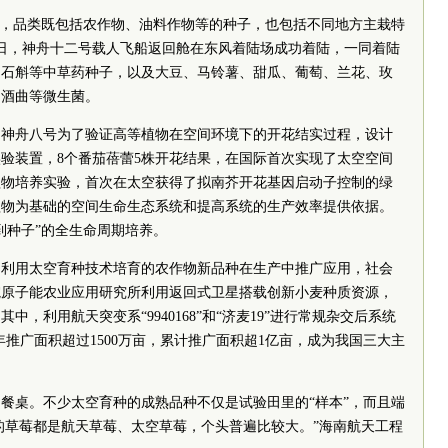
”，品类既包括农作物、油料作物等的种子，也包括不同地方主栽特
7日，神舟十二号载人飞船返回舱在东风着陆场成功着陆，一同着陆
，石斛等中草药种子，以及大豆、马铃薯、甜瓜、葡萄、兰花、玫
、酒曲等微生菌。
。神舟八号为了验证高等植物在空间环境下的开花结实过程，设计
验装置，8个番茄蓓蕾5株开花结果，在国际首次实现了太空空间
植物培养实验，首次在太空获得了拟南芥开花基因启动子控制的绿
植物为基础的空间生命生态系统和提高系统的生产效率提供依据。
到种子”的全生命周期培养。
。利用太空育种技术培育的农作物新品种在生产中推广应用，社会
院
原子能农业应用研究所利用返回式卫星搭载创新小麦种质资源，
，利用航天突变系“9940168”和“济麦19”进行常规杂交后系统
，年推广面积超过1500万亩，累计推广面积超1亿亩，成为我国三大主
餐桌。不少太空育种的成熟品种不仅是试验田里的“样本”，而且端
%的草莓都是航天草莓、太空草莓，个头普遍比较大。”海南航天工程