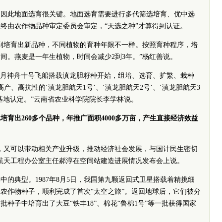
，因此地面选育很关键。地面选育需要进行多代筛选培育、优中选
最终由农作物品种审定
委员
会审定，“天选之种”才算得到认证。
到培育出新品种，不同植物的育种年限不一样。按照育种程序，培
时间。燕麦是一年生植物，时间会减少2到3年。”杨红善说。
3年6月神舟十号飞船搭载滇龙胆籽种开始，组培、选育、扩繁、栽种
产、高抗性的‘滇龙胆航天1号’、‘滇龙胆航天2号’、‘滇龙胆航天3
基地认定。”云南省农业
科学院
院长
李学林说。
已培育出260多个品种，年推广面积4000多万亩，产生直接经济效益
，又可以带动相关产业升级，推动经济社会发展，与国计民生密切
航天工程办公室主任郝淳在空间站建造进展情况发布会上说。
中的典型。1987年8月5日，我国第九颗返回式卫星搭载着精挑细
农作物种子，顺利完成了首次“太空之旅”。返回地球后，它们被分
种子中培育出了大豆“铁丰18”、棉花“鲁棉1号”等一批获得国家