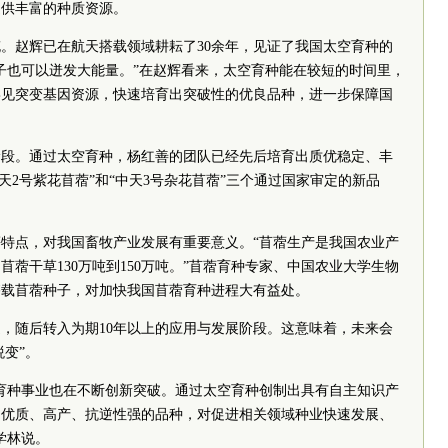
提供丰富的种质资源。
。赵辉已在航天搭载领域耕耘了30余年，见证了我国太空育种的
子也可以迸发大能量。”在赵辉看来，太空育种能在较短的时间里，
罕见突变基因资源，快速培育出突破性的优良品种，进一步保障国
阶段。通过太空育种，杨红善的团队已经先后培育出质优稳定、丰
中天2号紫花苜蓿”和“中天3号杂花苜蓿”三个通过国家审定的新品
特点，对我国畜牧产业发展有重要意义。“苜蓿生产是我国农业产
蓿干草130万吨到150万吨。”苜蓿育种专家、中国农业大学生物
搭载苜蓿种子，对加快我国苜蓿育种进程大有益处。
，随后转入为期10年以上的应用与发展阶段。这意味着，未来会
蜕变”。
育种事业也在不断创新突破。通过太空育种创制出具有自主知识产
的优质、高产、抗逆性强的品种，对促进相关领域种业快速发展、
学林说。