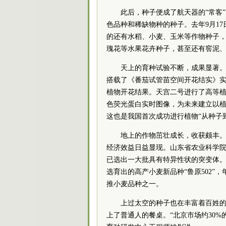
此后，种子便成了航天器的“常客
色品种和稀缺物种的种子。去年9月1
的还有水稻、小麦、玉米等作物种子
瑰花等水果花卉种子，甚至还有窖泥
天上的育种试验不断，成果显著
搭载了《番茄试管苗空间开花结实》实
植物开花结果。天宫二号进行了高等
色荧光蛋白实时图像，为未来建立以
这也是我国首次成功进行植物“从种子
地上的作物茁壮成长，收获颇丰
经济效益日益显现。山东省农业
科学
已选出一大批具有特异性状的突变体。其中
选育出的高产小麦新品种“鲁原502”
推小麦品种之一。
上过太空的种子也在丰富着百姓的
上了普通人的餐桌。“北京市场约30