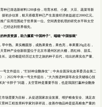
天育种已筛选新材料1200多份，培育水稻、小麦、大豆、蔬菜等新
万亩。据初步估算，航天搭载育种已产生直接经济效益超过2000亿元。
和推广应用范围处于世界第一位。空间诱变机理的研究水平和太空
平，已经达到世界领先。
的种质资源，助力攥紧“中国种子”、端稳“中国饭碗”
，早中熟。果实椭圆形，成熟果黄色，果色亮，单果重20g左右，
航天育种产业创新联盟位于北京市通州区的大棚，西红柿、甜瓜、
勃生长。这些都是经历过太空之旅的种子后代，结出的果实在产量、
中央一号文件提出，“打好种业翻身仗”；中央全面深化改革
委员
会第二
》；2022年中央一号文件提出，“大力推进种源等农业关键核心技
解决“卡脖子”问题，太空育种是重要手段，也是我国打赢种业翻身
足市场需要为目标，从促进国家农业发展、维护粮食安全、满足农
天育种工程首席科学家刘录祥说，改善作物品种是提高粮食产量的