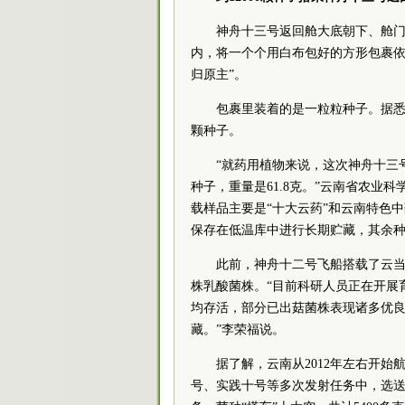
神舟十三号返回舱大底朝下、舱
内，将一个个用白布包好的方形包裹依
归原主”。
包裹里装着的是一粒粒种子。据悉
颗种子。
“就药用植物来说，这次神舟十三
种子，重量是61.8克。”云南省农业
科
载样品主要是“十大云药”和云南特色
保存在低温库中进行长期贮藏，其余
此前，神舟十二号飞船搭载了云当
株乳酸菌株。“目前科研人员正在开展
均存活，部分已出菇菌株表现诸多优良
藏。”李荣福说。
据了解，云南从2012年左右开
号、实践十号等多次发射任务中，选