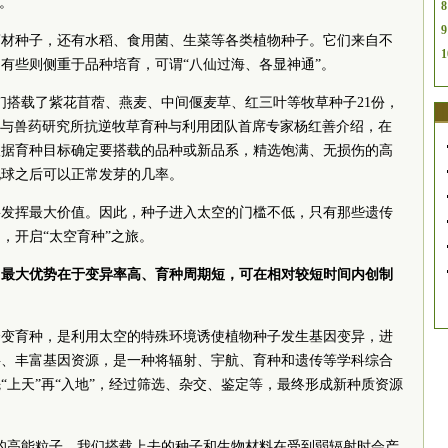
克。
8
9
药材种子，还有水稻、食用菌、生菜等各类植物种子。它们来自不
1
有些则侧重于品种培育，可谓“八仙过海、各显神通”。
们搭载了紫花苜蓿、燕麦、中间偃麦草、红三叶等牧草种子21份，
与兽药研究所抗逆牧草育种与利用团队首席专家杨红善介绍，在
根据育种目标确定要搭载的品种或新品系，精选饱满、无损伤的高
地球之后可以正常发芽的几率。
要发挥最大价值。因此，种子进入太空的门槛不低，只有那些遗传
，开启“太空育种”之旅。
”，最大优势在于变异率高、育种周期短，可在相对较短时间内创制
诱变育种，是利用太空的特殊环境诱使植物种子发生基因变异，进
料、丰富基因资源，是一种将辐射、宇航、育种和遗传等学科综合
“上天”再“入地”，经过筛选、杂交、鉴定等，最终形成新种质资源
的高能粒子，我们搭载上去的种子和生物材料在受到弱辐射时会产