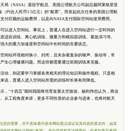
天局（NASA）退役宇航员、美国公理航天公司副总裁阿莱格里亚
美金（约合人民币3.5亿元）的“船票”。而发起此次任务的美国公理航
支付巨额的运输费用，以及向NASA支付国际空间站使用费用。
都可以进入空间站。事实上，普通人在进入空间站进行一定时间的
高原适应训练、离心机训练、微重力和模拟器训练、紧急演习等。
时强大的重力加速度和空间站中长时间的失重状态。
，空间站环境相对狭小、封闭，且夹杂着复杂的噪声、振动等，常
员产生心理健康问题。而这些都需要通过前期训练来克服。
研活动，则还要学习掌握各类相关的理论知识和操作规程。只是相
员来说，普通人进入空间站所需的训练时长将有所降低。
书显示，“十四五”期间我国将培育发展太空旅游。杨利伟也认为，商业
势。从工程角度来讲，更多不同性质的企业参与进来，也将对航天
信息的需要，并不意味着代表本网站观点或证实其内容的真实性；如其
须保留本网站注明的“来源”，并自负版权等法律责任；作者如果不希望