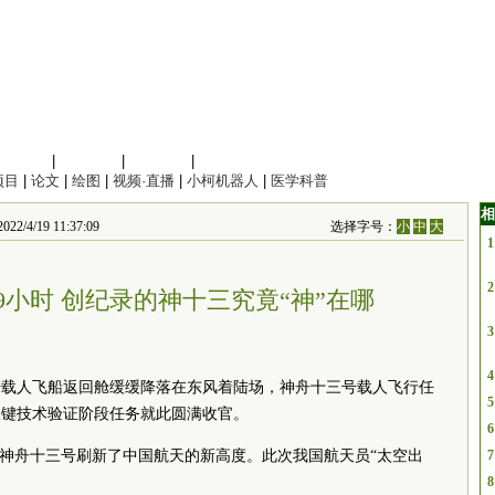
信息科学
|
地球科学
|
数理科学
|
管理综合
项目
|
论文
|
绘图
|
视频·直播
|
小柯机器人
|
医学科普
相
/4/19 11:37:09
选择字号：
小
中
大
1
2
9小时 创纪录的神十三究竟“神”在哪
3
4
十三号载人飞船返回舱缓缓降落在东风着陆场，神舟十三号载人飞行任
5
关键技术验证阶段任务就此圆满收官。
6
的神舟十三号刷新了中国航天的新高度。此次我国航天员“太空出
7
8