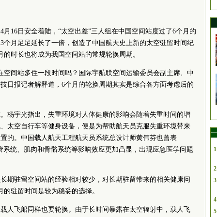
22年4月16日安全着陆，“太空出差”三人组在中国空间站度过了6个月的
3个月足足延长了一倍，创造了中国航天史上新的太空驻留时间纪
月的时长也将成为我国空间站的常规轮换周期。
在空间站多住一段时间吗？国际宇航联空间运输
委员
会副
主席
、中
技日报记者解释道，6个月的轮换周期其实是综合各方面考虑后的
虑。杨宇光指出，失重环境对人体健康的影响会随着失重时间的增
机、太空自行车等健身设备，便是为帮助航天员克服失重环境带来
一
设置的。中国载人航天工程航天员系统总设计师黄伟芬也曾表
管系统、肌肉和骨骼系统等影响效应更加凸显，出现应急医学问题
1
2
员长期驻留空间站的经验相对较少，对长期驻留带来的相关健康问
3
月的驻留时间是较为稳妥的选择。
4
，载人飞船同样也要轮换。由于长时间暴露在太空辐射中，载人飞
5