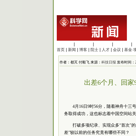
生命科学
|
医学科学
|
化学科学
|
工程材料
|
首页
|
新闻
|
博客
|
院士
|
人才
|
会议
|
基金·
作者：都芃 付毅飞 来源：
科技日报
发布时间：2022
出差6个月、回家
4月16日9时56分，随着神舟
务取得成功，这也标志着中国空间站
打破多项纪录、实现众多“首次”
差”较以前的任务究竟有哪些不同？