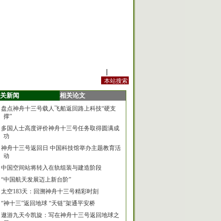
站内规定
|
手机版
关新闻
相关论文
盘点神舟十三号载人飞船返回路上科技“硬支
撑”
多国人士高度评价神舟十三号任务取得圆满成
功
神舟十三号返回日 中国科技馆举办主题教育活
动
中国空间站将转入在轨组装与建造阶段
“中国航天发展迈上新台阶”
太空183天：回溯神舟十三号精彩时刻
“神十三”返回地球 “天链”架通平安桥
遨游九天今凯旋：写在神舟十三号返回地球之