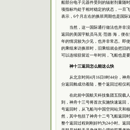
船部分电子元器件受到的辐射剂量随时
项指标均处于相对稳定的状态，一旦
表示，6个月左右的换班周期也是国际
当然，这一国际通行做法也并非没
返回的美国宇航员马克·范德·海，便
年的情况较为少见，也并非常态。即使
的乘组来访换班时，旧乘组就会把旧的
可以连续驻留近一年时间，飞船也是要
神十三返回怎么能这么快
从北京时间4月16日0时44分，
分返回舱成功着陆，整个返回过程仅耗
在此前中国航天科技集团五院载
到，神舟十三号将首次实施快速返回
号返回时，从飞船与中国空间站天和核
然，其中包括了神舟十二号飞船返回时
整个返回过程则刚好约为24小时。返回