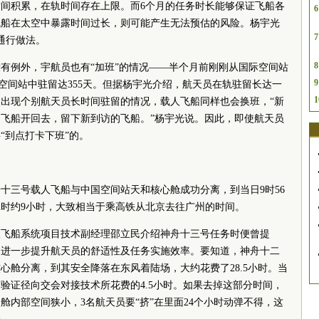
间积累，在轨时间存在上限。而6个月的任务时长能够保证飞船各
6
飞船在太空中暴露时间过长，则可能产生无法预估的风险。杨宇光
7
通行做法。
8
有例外，宇航员也有“加班”的情况——半个月前刚刚从国际空间站
9
在空间站中驻留达355天。但据杨宇光介绍，航天员在轨驻留长达一
1
出现个别航天员长时间驻留的情况，载人飞船同样也会换班，“新
飞船开回去，留下新到访的飞船。”杨宇光说。因此，即使航天员
“到点打卡下班”的。
神舟十三号载人飞船与中国空间站天和核心舱成功分离，到当日9时56
时约9小时，大致相当于乘高铁从北京去往广州的时间。
人飞船系统项目技术副经理邵立民介绍神舟十三号任务时便曾提
，进一步提升航天员的舒适性及任务实施效率。要知道，神舟十二
心舱分离，到其安全降落在东风着陆场，大约花费了28.5小时。当
验证径向交会对接技术所花费的4.5小时。如果去掉这部分时间，
舱内部空间狭小，3名航天员要“挤”在里面24个小时动弹不得，这