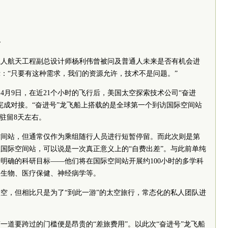
备
载人航天工程副总设计师杨利伟曾被问及普通人未来是否有机会进
：“只要有这种需求，我们的资源允许，技术不是问题。”
4月9日，在近21个小时的飞行后，美国太空探索技术公司“奋进
完成对接。“奋进号”龙飞船上搭载的是全球第一个到访国际空间站
驻留8天左右。
空间站，但通常仅作为乘组随行人员进行短暂停留。而此次则是第
国际空间站，可以说是一次真正意义上的“自费出差”。与此前单纯
明确的科研目标——他们将在国际空间站开展约100小时的多学科
、生物、医疗保健、神经病学等。
空，但相比只是为了“到此一游”的太空旅行，常态化的私人团队进
一道要跨过的门槛便是昂贵的“差旅费用”。以此次“奋进号”龙飞船