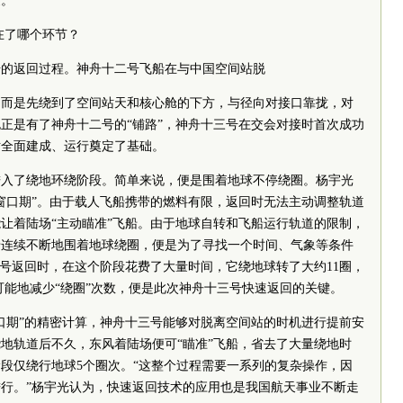
验。
快在了哪个环节？
号的返回过程。神舟十二号飞船在与中国空间站脱
。而是先绕到了空间站天和核心舱的下方，与径向对接口靠拢，对
正是有了神舟十二号的“铺路”，神舟十三号在交会对接时首次成功
站全面建成、运行奠定了基础。
进入了绕地环绕阶段。简单来说，便是围着地球不停绕圈。杨宇光
窗口期”。由于载人飞船携带的燃料有限，返回时无法主动调整轨道
让着陆场“主动瞄准”飞船。由于地球自转和飞船运行轨道的限制，
船连续不断地围着地球绕圈，便是为了寻找一个时间、气象等条件
二号返回时，在这个阶段花费了大量时间，它绕地球转了大约11圈，
可能地减少“绕圈”次数，便是此次神舟十三号快速返回的关键。
口期”的精密计算，神舟十三号能够对脱离空间站的时机进行提前安
地轨道后不久，东风着陆场便可“瞄准”飞船，省去了大量绕地时
段仅绕行地球5个圈次。“这整个过程需要一系列的复杂操作，因
行。”杨宇光认为，快速返回技术的应用也是我国航天事业不断走