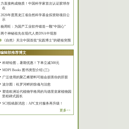
力直接构成物质！中国科学家首次认证胶球存
在
2026年度黑龙江省自然科学基金拟资助项目公
示
杨周旺：为国产工业软件锻造一颗“中国心”
两个神秘祖先在现代人类DNA中现形
0
《自然》关注中国首批“实践博士”的硬核突围
编辑部推荐博文
科研绘图，暑期优惠！下单立减500元
MDPI Books 图书类型介绍 (三)
广泛使用的聚乙烯塑料可能会损害你的肝脏
波尔图：杜罗河畔的惊魂与治愈
塑造欧洲近代植物学格局的马德里皇家植物园
里程碑式园长
SCI投稿新消息：APC支付服务再升级！
更多>>