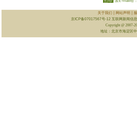
打印
发E-mail给
|
|
关于我们
网站声明
京ICP备07017567号-12
互联网新闻信息服
Copyright @ 2007-
地址：北京市海淀区中关村