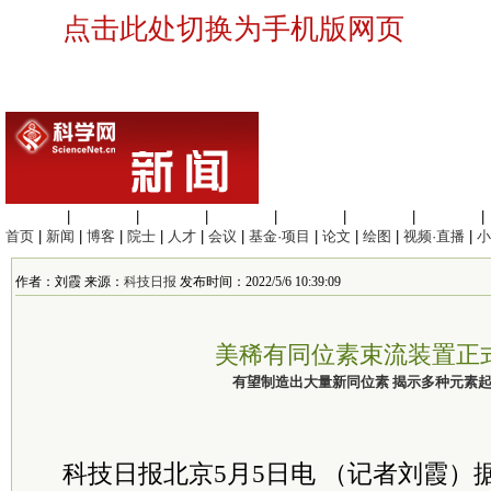
点击此处切换为手机版网页
生命科学
|
医学科学
|
化学科学
|
工程材料
|
信息科学
|
地球科学
|
数理科学
|
首页
|
新闻
|
博客
|
院士
|
人才
|
会议
|
基金·项目
|
论文
|
绘图
|
视频·直播
|
小
作者：刘霞 来源：
科技日报
发布时间：2022/5/6 10:39:09
美稀有同位素束流装置正
有望制造出大量新同位素 揭示多种元素
科技日报北京5月5日电 （记者
刘霞
）