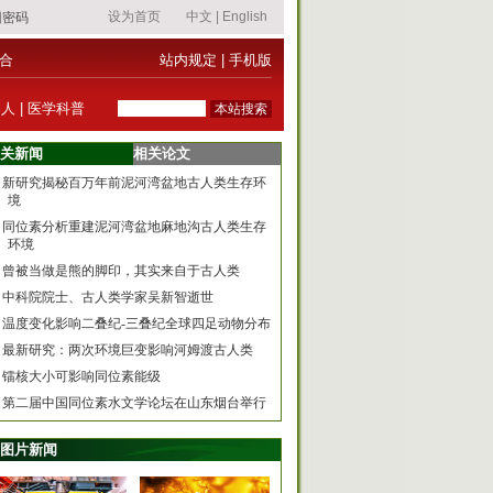
合
站内规定
|
手机版
器人
|
医学科普
关新闻
相关论文
新研究揭秘百万年前泥河湾盆地古人类生存环
境
同位素分析重建泥河湾盆地麻地沟古人类生存
环境
曾被当做是熊的脚印，其实来自于古人类
中科院院士、古人类学家吴新智逝世
温度变化影响二叠纪-三叠纪全球四足动物分布
最新研究：两次环境巨变影响河姆渡古人类
镭核大小可影响同位素能级
第二届中国同位素水文学论坛在山东烟台举行
图片新闻