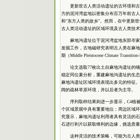
更新世古人类活动遗址的古环境和古
方的泥河湾盆地以密集分布百万年前古人
和“东方人类的故乡”。然而，在中更新
古人类活动遗址的区域环境及古人类技术
麻地沟遗址位于泥河湾盆地东部岑家
发掘工作，古地磁研究表明古人类在麻地
期（Middle Pleistocene Climate Transit
论文选取77枚出土自麻地沟遗址的
稳定同位素分析，重建麻地沟遗址的生态
麻地沟遗址区域环境表现出多元的特征。
阔的疏林草原环境，并以后者为主导。
序列取样结果则进一步显示，C4植
个区域景观中具有重要地位；周边区域环
究显示，麻地沟遗址利用者具有灵活的石
石进行剥片以获取锋利的边缘，挑选质量
这种灵活的技术策略，可能为古人类