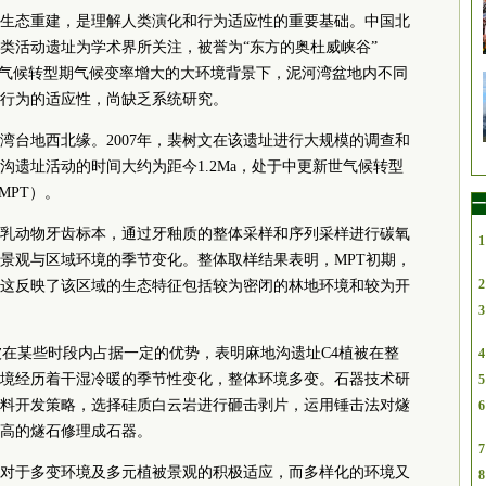
生态重建，是理解人类演化和行为适应性的重要基础。中国北
类活动遗址为学术界所关注，被誉为“东方的奥杜威峡谷”
世气候转型期气候变率增大的大环境背景下，泥河湾盆地内不同
行为的适应性，尚缺乏系统研究。
湾台地西北缘。2007年，裴树文在该遗址进行大规模的调查和
沟遗址活动的时间大约为距今1.2Ma，处于中更新世气候转型
ion-MPT）。
一
哺乳动物牙齿标本，通过牙釉质的整体采样和序列采样进行碳氧
1
景观与区域环境的季节变化。整体取样结果表明，MPT初期，
2
这反映了该区域的生态特征包括较为密闭的林地环境和较为开
3
被在某些时段内占据一定的优势，表明麻地沟遗址C4植被在整
4
境经历着干湿冷暖的季节性变化，整体环境多变。石器技术研
5
料开发策略，选择硅质白云岩进行砸击剥片，运用锤击法对燧
6
高的燧石修理成石器。
7
对于多变环境及多元植被景观的积极适应，而多样化的环境又
8