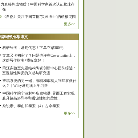
力直接构成物质！中国科学家首次认证胶球存
在
0
《自然》关注中国首批“实践博士”的硬核突围
更多>>
编辑部推荐博文
科研绘图，暑期优惠！下单立减500元
文章又卡初审了？问题也许在Cover Letter上，
这份写作指南+模板拿好！
甬江实验室先进结构陶瓷创新中心团队综述：
室温塑性陶瓷的兴起与研究进 ...
投稿系统的另一端，编辑和审稿人到底在做什
么？丨Wiley暑期线上学习营
中国科学院宁波材料所虞锦洪: 界面工程实现
兼具超高热导率和透波性能的柔性 ...
杂说泰、泰山和泰安（4）古今泰安
更多>>