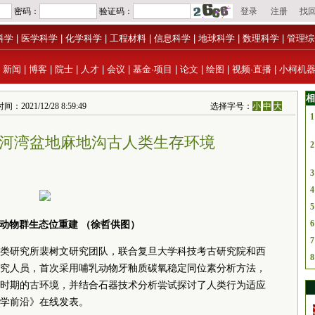
科学
|
医学科学
|
化学科学
|
工程材料
|
信息科学
|
地球科学
|
数理科学
|
管理综
|
新闻
|
博客
|
院士
|
人才
|
会议
|
基金·项目
|
论文
|
绘图
|
视频·直播
|
小柯机
相
1/12/28 8:59:49
选择字号：
小
中
大
1
河湾盆地麻地沟古人类生存环境
2
3
4
5
6
动物群生态位重建 （徐哲供图）
7
类研究所裴树文研究团队，联合复旦大学科技考古研究院和西
8
究人员，首次采用哺乳动物牙釉质碳氧稳定同位素分析方法，
时期的古环境，并结合石器技术分析尝试探讨了人类行为适应
学前沿》在线发表。