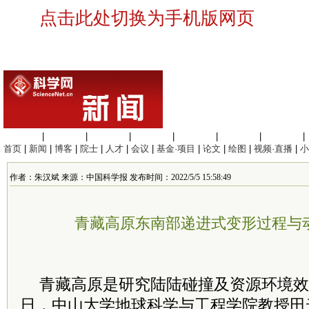
点击此处切换为手机版网页
生命科学
|
医学科学
|
化学科学
|
工程材料
|
信息科学
|
地球科学
|
数理科学
|
首页
|
新闻
|
博客
|
院士
|
人才
|
会议
|
基金·项目
|
论文
|
绘图
|
视频·直播
|
小
作者：朱汉斌 来源：中国科学报 发布时间：2022/5/5 15:58:49
青藏高原东南部递进式变形过程与
青藏高原是研究陆陆碰撞及资源环境效
日，中山大学地球科学与工程学院教授田