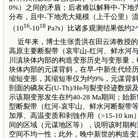
0%）之间的矛盾；后者难以解释中-下地
分布，且中-下地壳大规模（上千公里）
16
18
（10
-10
Pa?s）比诸多观测结果低约
近年来，博士生张贵洪在田云涛教授的
高原主要断裂带（哀牢山-红河、鲜水河与
川滇块体内部的构造变形历史与变形量，
块体内部的元谋背斜，在早-中新生代经历
缩短变形，其缩短率仅为约9%，元谋背斜
剖面的磷灰石(U-Th)/He与裂变径迹数
示该期变形发生在约40-28 Ma期间；始
型断裂带（红河-哀牢山、鲜水河断裂带
加厚、高温变质和剥蚀作用（>15-10 k
间的区域（元谋地区等），说明该时期构
空间不均一性；此外，晚中新世的构造变