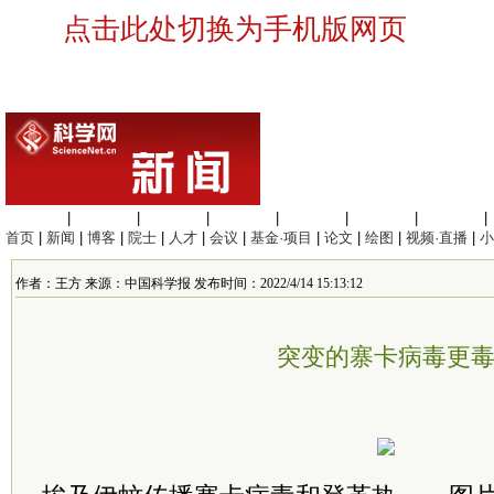
点击此处切换为手机版网页
生命科学
|
医学科学
|
化学科学
|
工程材料
|
信息科学
|
地球科学
|
数理科学
|
首页
|
新闻
|
博客
|
院士
|
人才
|
会议
|
基金·项目
|
论文
|
绘图
|
视频·直播
|
小
作者：王方 来源：中国科学报 发布时间：2022/4/14 15:13:12
突变的寨卡病毒更