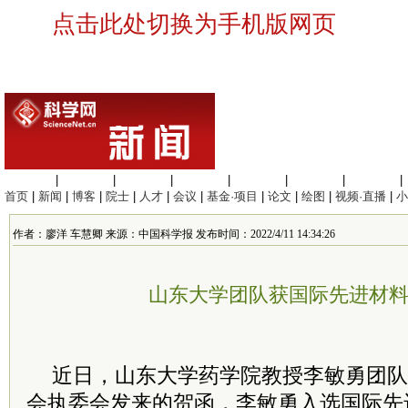
点击此处切换为手机版网页
生命科学
|
医学科学
|
化学科学
|
工程材料
|
信息科学
|
地球科学
|
数理科学
|
首页
|
新闻
|
博客
|
院士
|
人才
|
会议
|
基金·项目
|
论文
|
绘图
|
视频·直播
|
小
作者：廖洋 车慧卿 来源：中国科学报 发布时间：2022/4/11 14:34:26
山东大学团队获国际先进材
近日，山东大学药学院教授
李敏勇团队
会执委会发来的贺函，李敏勇入选国际先