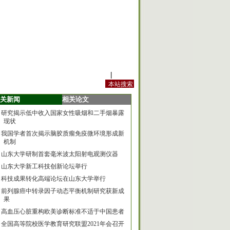
站内规定
|
手机版
关新闻
相关论文
研究揭示低中收入国家女性吸烟和二手烟暴露
现状
我国学者首次揭示脑胶质瘤免疫微环境形成新
机制
山东大学研制首套毫米波太阳射电观测仪器
山东大学新工科技创新论坛举行
科技成果转化高端论坛在山东大学举行
前列腺癌中转录因子动态平衡机制研究获新成
果
高血压心脏重构欧美诊断标准不适于中国患者
全国高等院校医学教育研究联盟2021年会召开