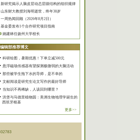
新研究揭示人脑皮层动态层级结构的组织规律
山东财大教授刘海明逝世，终年38岁
一周热闻回顾（2026年8月2日）
基金委发布1个合作研究项目指南
0
姚建林任扬州大学校长
编辑部推荐博文
科研绘图，暑期优惠！下单立减500元
悬浮磁场传感器有望探测极微弱的大脑活动
那些被学生拖下水的导师，是不幸的
文献阅读是研究生论文写作的最好导师
当知识不再稀缺，人该回到哪里？
洪堡与马德里植物园：美洲生物地理学诞生的
西班牙根基
更多>>
32783