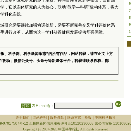
介入国别和区域研究的多个场景。特聘首席专家罗林指出，当前国
6
学，它以实体研究的人为核心，联动“教学—科研”建构体系，将大
7
和学科化实践。
8
9
区域研究需要继续加强协调创新，需要不断完善交叉学科评价体系
1
入手进行改革，从而为这一学科获得健康发展提供坚强保障。
学报、科学网、科学新闻杂志”的所有作品，网站转载，请在正文上方
性改动；微信公众号、头条号等新媒体平台，转载请联系授权。邮
打印
发E-mail给：
|
|
|
|
|
关于我们
网站声明
服务条款
联系方式
举报
中国科学报社
备07017567号-12
互联网新闻信息服务许可证10120230008
京公网安备 110108020
Copyright @ 2007-2026 中国科学报社 All Rights Reserved