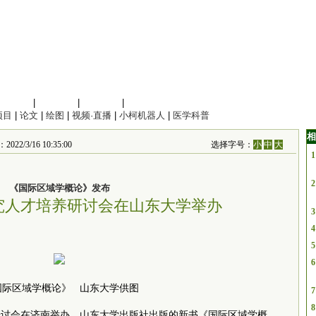
信息科学
|
地球科学
|
数理科学
|
管理综合
项目
|
论文
|
绘图
|
视频·直播
|
小柯机器人
|
医学科普
相
3/16 10:35:00
选择字号：
小
中
大
1
2
《国际区域学概论》发布
究人才培养研讨会在山东大学举办
3
4
5
6
国际区域学概论》 山东大学供图
7
8
研讨会在济南举办，
山东大学出版社出版的
新书《国际区域学概