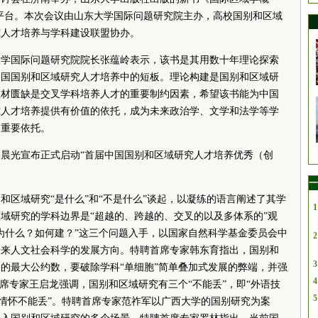
在线平台。本次会议由山东大学国际问题研究院主办，高校国别和区域
究人才培养与学科建设联盟协办。
大学国际问题研究院院长张蕴岭表示，该书是其用数十年理论探索
中国国别和区域研究人才培养中的短板。理论构建是国别和区域研
教材匮缺是交叉学科培养人才的重要制约因素，希望该书能为中国
究人才培养提供有价值的依托，成为未来政治学、文学和法学等学
的重要依托。
晨光宣布正式启动“首届中国国别和区域研究人才培养优秀（创
一
和区域研究“是什么”和“不是什么”谈起，以凝练的语言阐述了其学
1
域研究的学科边界是“超越的、跨越的、交叉的以及多体系的”观
为什么？如何建？”这三个问题入手，以国家自然科学基金委员会中
2
未来人文社会科学的发展方向。特聘首席专家韩东育指出，国别和
3
的最大公约数，要破除学科“单细胞”简单叠加式发展的弊端，并强
4
席专家王启龙强调，国别和区域研究有三个“不能丢”，即“外语技
5
国情怀不能丢”。特聘首席专家范祚军以广西大学的国别研究为案