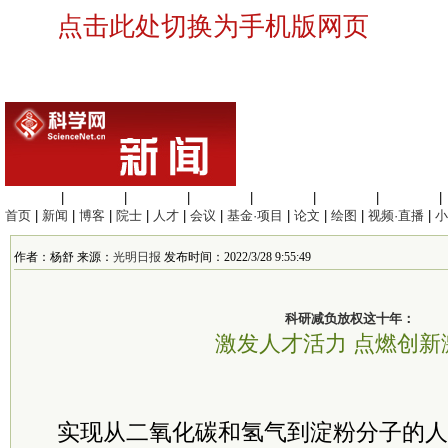
点击此处切换为手机版网页
生命科学
|
医学科学
|
化学科学
|
工程材料
|
信息科学
|
地球科学
|
数理科学
|
首页
|
新闻
|
博客
|
院士
|
人才
|
会议
|
基金·项目
|
论文
|
绘图
|
视频·直播
|
小
作者：杨舒 来源：
光明日报
发布时间：2022/3/28 9:55:49
科研减负放权这十年：
激发人才活力 点燃创新
实现从二氧化碳和氢气到淀粉分子的人