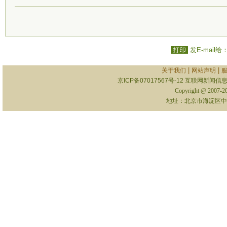
打印
发E-mail给
|
|
关于我们
网站声明
京ICP备07017567号-12
互联网新闻信息服
Copyright @ 2007-
地址：北京市海淀区中关村