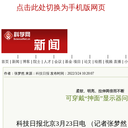
点击此处切换为手机版网页
生命科学
|
医学科学
|
化学科学
|
工程材料
|
信息科学
|
地球科学
|
数理科学
|
首页
|
新闻
|
博客
|
院士
|
人才
|
会议
|
基金·项目
|
论文
|
绘图
|
视频·直播
|
小
作者：张梦然 来源：
科技日报
发布时间：2022/3/24 10:20:07
柔软、明亮、拉伸两倍而不断
可穿戴“抻面”显示器
科技日报北京3月23日电 （记者张梦