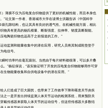
1
-TrFE）薄膜不仅为压电复合织物提供了更好的机械性能，而且本身也
。”论文第一作者、香港城市大学在读博士洪颖告诉《中国科学
多级孔隙结构，也让其具有良好的透气性。在机械性能方面，相比
合织物具有更高的杨氏模量、断裂强度、拉伸率、韧度及断裂能。
压电陶瓷织物也远高于之前报道的工作。”
体运动监测和能量收集中的潜在应用，研究人员将其制成鞋垫垫于
换为电信号。
大瞬时功率约在毫瓦级别。当然由于每片材料都很薄，可以多片叠
么。”杨征保说，“该实验证明了开发的压电复合织物能够用作可穿
在生物能量收集和自供电设备中的潜在应用。”
病给人们造成了巨大困扰，也带来了工作效率下降和罹患关节炎疾
方法之一是开发出持续监测人体关节运动的检测系统，用来预防关
可穿戴传感器来获取人体关节的运动信号，但这些传感器大多数结
记录人体关节的运动信息。