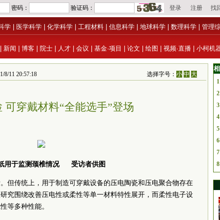
科学
|
医学科学
|
化学科学
|
工程材料
|
信息科学
|
地球科学
|
数理科学
|
管理
|
新闻
|
博客
|
院士
|
人才
|
会议
|
基金·项目
|
论文
|
绘图
|
视频·直播
|
小柯机
相
 20:57:18
选择字号：
小
中
大
1
2
 可穿戴材料“全能选手”登场
3
4
5
6
7
纸用于监测颈椎情况 受访者供图
8
活。但传统上，用于制造可穿戴设备的压电陶瓷和压电聚合物存在
数研究围绕改善压电性或柔性等单一材料特性展开，而柔性电子设
气性等多种性能。