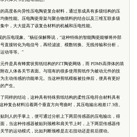
构的高度各向异性压电陶瓷复合材料，通过形成具有多级结构的压
的均衡性能。压电陶瓷骨架与聚合物填料的结合以及三维互联多级
力集中，大大提高了该复合材料的机械和压电性能。
发现的压电现象。”杨征保解释说，“这种特殊的智能陶瓷能够将外部
信号
直接转化为电信号，再经滤波、模数转换、无线传输和分析，
运动等等。”
元件是具有蜂窝状剪纸结构的PZT陶瓷网络，而 PDMS高弹体的填
贴附在人体各关节表面。与现有的很多使用剪纸作为被动元件的技
作为主动传感的功能单元。当这种剪纸模板被拉伸后，便具有更好
性的产生。
出了同样的结论，这种具有特殊剪纸结构的柔性压电符合材料具有
，这种复合材料沿着两个垂直方向弯曲时，其压电输出相差17.3倍。
器贴到人的手掌上，便可通过分析上下两层传感器的压电输出，得
方面，当这种传感器被贴到颈椎和肩关节上时，上下两层传感器传
肩关节的运动模式，比如判断颈椎是左右扭动还是前后摆动。