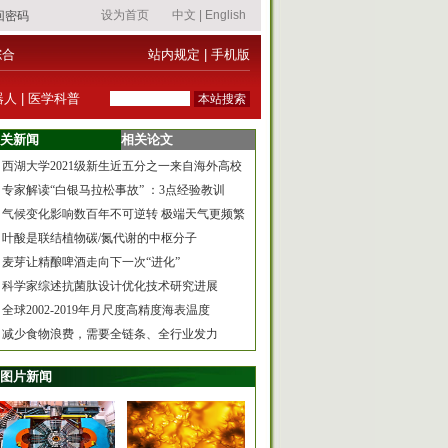
综合
站内规定
|
手机版
器人
|
医学科普
关新闻
相关论文
西湖大学2021级新生近五分之一来自海外高校
专家解读“白银马拉松事故” ：3点经验教训
气候变化影响数百年不可逆转 极端天气更频繁
叶酸是联结植物碳/氮代谢的中枢分子
麦芽让精酿啤酒走向下一次“进化”
科学家综述抗菌肽设计优化技术研究进展
全球2002-2019年月尺度高精度海表温度
减少食物浪费，需要全链条、全行业发力
图片新闻