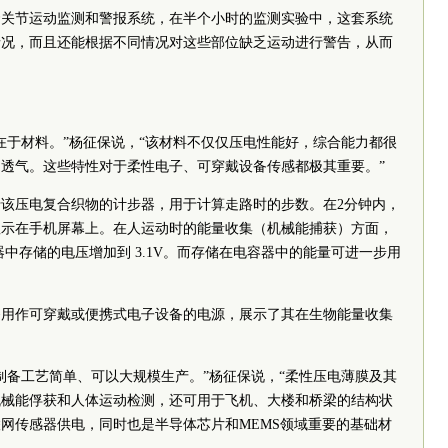
套关节运动监测和警报系统，在半个小时的监测实验
中
，这套系统
情况，而且还能根据不同情况对这些部位缺乏运动进行警告，从而
。
在于材料。”杨征保说，“该材料不仅仅压电性能好，综合能力都很
透气。这些特性对于柔性电子、可穿戴设备传感都极其重要。”
该压电复合织物的计步器，用于计算走路时的步数。在2分钟内，
显示在手机屏幕上。在人运动时的能量收集（机械能捕获）方面，
器中存储的电压增加到 3.1V。而存储在电容器中的能量可进一步用
。
够用作可穿戴或便携式电子设备的电源，展示了其在生物能量收集
制备工艺简单、可以大规模生产。”杨征保说，“柔性压电薄膜及其
机械能俘获和人体运动检测，还可用于飞机、大楼和桥梁的结构状
网传感器供电，同时也是半导体芯片和MEMS领域重要的基础材