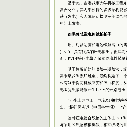
基于此，香港城市大学机械工程
复合材料，其内部独特的多级结构能
获（发电）和人体运动检测完美结合
料》上发表。
如果你想发电你就拍拍手
用户对舒适度和电池续航能力的
(PZT)，具有很高的压电输出，但
面，PVDF等压电聚合物虽然弹性模
基于模板辅助的溶胶—凝胶法，
毫米级的陶瓷纤维束，最终构建了一
构有利于提高机械应变和应力梯度，
电陶瓷织物能够产生128 V的开路电压
“产生上述电压、电流及瞬时功率
出。”杨征保告诉《中国科学报》，“
这种压电复合织物的主体由PZT陶
与采用的织物模板类似，相互缠绕的亚