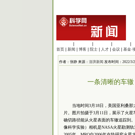
生命科学
|
医学科学
|
化学科学
|
工程材料
|
首页
|
新闻
|
博客
|
院士
|
人才
|
会议
|
基金·
作者：张静 来源：
澎湃新闻
发布时间：2022/3/20 
一条清晰的车辙
当地时间3月18日，美国亚利桑那
片。图片拍摄于3月11日，展示了火
确切路径能从火星表面的车辙追踪到。HiRISE（Hi
像科学实验）相机是NASA火星勘测轨道器（Ma
2005年。MRO自2006年在轨研