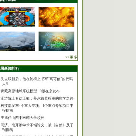
>>更多
周新闻排行
失去双腿后，他在轮椅上书写“高可信”的代码
人生
青藏高原地球系统模型1.0版在京发布
汤涛院士专访王虹：菲尔兹奖得主的数学之路
科技部发布4个重大专项、1个重点专项项目申
报指南
王旭任山西中医药大学校长
同济、南开涉学术不端论文，被《自然》及子
刊撤稿