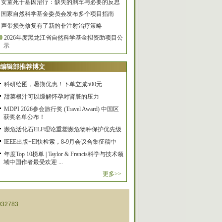
女童死于基因治疗：缺失的刹车与必要的反思
国家自然科学基金委员会发布多个项目指南
声带损伤修复有了新的非注射治疗策略
0
2026年度黑龙江省自然科学基金拟资助项目公
示
编辑部推荐博文
科研绘图，暑期优惠！下单立减500元
甜菜根汁可以缓解怀孕对肾脏的压力
MDPI 2026参会旅行奖 (Travel Award) 中国区
获奖名单公布！
濒危活化石ELF理论重塑濒危物种保护优先级
IEEE出版+EI快检索，8-9月会议合集征稿中
年度Top 10榜单 | Taylor & Francis科学与技术领
域中国作者最受欢迎 ...
更多>>
32783