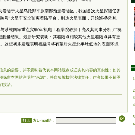
成功着陆于火星乌托邦平原南部预选着陆区，我国首次火星探测任务
“祝融号”火星车安全驶离着陆平台，到达火星表面，开始巡视探测。
与系统国家重点实验室/机电工程学院教授丁亮及其同事分析了“祝
区域测量结果。最新研究表明：其着陆点相较其他火星着陆点具有更
造。这些初步发现表明祝融号将有望对火星北半球低地的表面环境
一
信息的需要，并不意味着代表本网站观点或证实其内容的真实性；如其
须保留本网站注明的“来源”，并自负版权等法律责任；作者如果不希望
1
们接洽。
2
3
4
5
打印
发E-mail给：
6