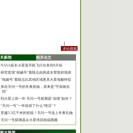
站内规定
|
手机版
关新闻
相关论文
NASA延长火星直升机飞行任务到9月份
研究发现“祝融号”着陆点由风或水塑造的地表
“祝融号”着陆点比其他区域更具火星地貌特征
来自天问一号的冬奥祝福，原来是“宇宙级自
拍”
到火星上班一年 天问一号探测器“业绩”如何？
“天问一号”一年练就了什么“绝活”？
穿越3.2亿千米的祝福！天问一号送上冬奥礼物
天问一号探测器从火星传回祝福视频
图片新闻