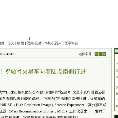
信息科学
|
地球科学
|
数理科学
|
管理综合
项目
|
论文
|
绘图
|
视频·直播
|
小柯机器人
|
医学科普
相
17:40:46
选择字号：
小
中
大
1
2
！祝融号火星车向着陆点南侧行进
3
4
5
大学HiRISE相机团队公布他们拍到的“祝融号”火星车及行驶轨迹照
6
星车自着陆以来行驶的路程，“祝融号”向着陆点南侧行进，火星车的
7
gh Resolution Imaging Science Experiment，高分辨率成
8
rs Reconnaissance Orbiter，MRO）上的仪器之一，发射于
究火星大气层和地形，它也是其他火星任务的数据中继站。