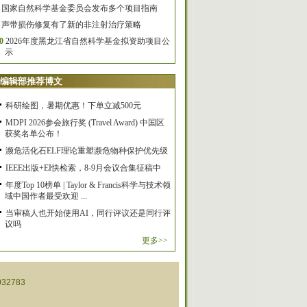
国家自然科学基金委员会发布多个项目指南
声带损伤修复有了新的非注射治疗策略
0
2026年度黑龙江省自然科学基金拟资助项目公
示
编辑部推荐博文
科研绘图，暑期优惠！下单立减500元
MDPI 2026参会旅行奖 (Travel Award) 中国区
获奖名单公布！
濒危活化石ELF理论重塑濒危物种保护优先级
IEEE出版+EI快检索，8-9月会议合集征稿中
年度Top 10榜单 | Taylor & Francis科学与技术领
域中国作者最受欢迎 ...
当审稿人也开始使用AI，同行评议还是同行评
议吗
更多>>
32783