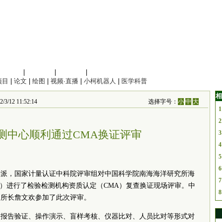
信息科学
|
地球科学
|
数理科学
|
管理综合
项目
|
论文
|
绘图
|
视频·直播
|
小柯机器人
|
医学科普
相
 11:52:14
选择字号：
小
中
大
1
2
测中心顺利通过CMA换证评审
3
4
5
6
委派，国家计量认证中科院评审组对中国科学院南海海洋研究所海
7
”）进行了检验检测机构资质认定（CMA）复查换证现场评审。中
8
副所长詹文欢参加了此次评审。
、报告验证、操作演示、盲样考核、仪器比对、人员比对等形式对