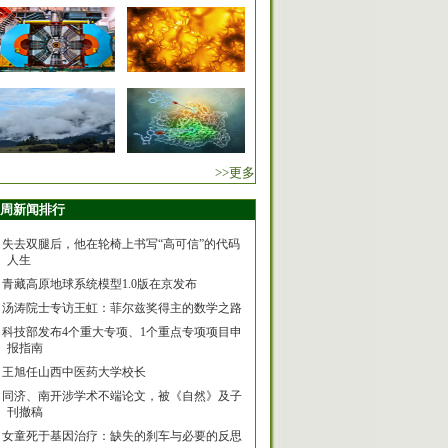
>>更多
周新闻排行
失去双腿后，他在轮椅上书写“高可信”的代码
人生
青藏高原地球系统模型1.0版在京发布
汤涛院士专访王虹：菲尔兹奖得主的数学之路
科技部发布4个重大专项、1个重点专项项目申
报指南
王旭任山西中医药大学校长
同济、南开涉学术不端论文，被《自然》及子
刊撤稿
女童死于基因治疗：缺失的刹车与必要的反思