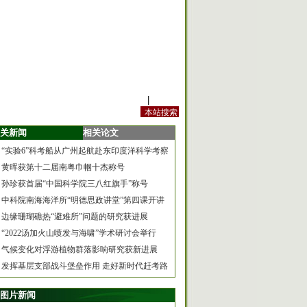
站内规定
|
手机版
关新闻
相关论文
“实验6”科考船从广州起航赴东印度洋科学考察
黄晖获第十二届南粤巾帼十杰称号
孙珍获首届“中国科学院三八红旗手”称号
中科院南海海洋所“明德思政讲堂”第四课开讲
边缘珊瑚礁热“避难所”问题的研究获进展
“2022汤加火山喷发与海啸”学术研讨会举行
气候变化对浮游植物群落影响研究获新进展
发挥基层支部战斗堡垒作用 走好新时代赶考路
图片新闻