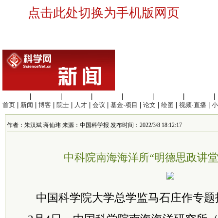
点击此处切换为手机版网页
生命科学
|
医学科学
|
化学科学
|
工程材料
|
信息科学
|
地球科学
|
数理科学
|
首页
|
新闻
|
博客
|
院士
|
人才
|
会议
|
基金·项目
|
论文
|
绘图
|
视频·直播
|
小
作者：朱汉斌 蒋仙玮 来源：中国科学报 发布时间：2022/3/8 18:12:17
中科院南海海洋所“明德思政讲堂
中国科学院大学总学监马石庄作专题