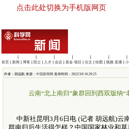
点击此处切换为手机版网页
生命科学
|
医学科学
|
化学科学
|
工程材料
|
信息科学
|
地球科学
|
数理科学
|
首页
|
新闻
|
博客
|
院士
|
人才
|
会议
|
基金·项目
|
论文
|
绘图
|
视频·直播
|
小
作者：胡远航 来源：
中国新闻网
发布时间：2022/3/6 16:29:25
云南“北上南归”象群回到西双版纳“
中新社昆明3月6日电 (记者 胡远航)云
群南归后生活得怎样？中国国家林业和草