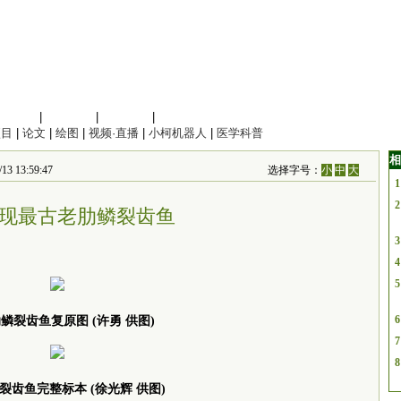
信息科学
|
地球科学
|
数理科学
|
管理综合
项目
|
论文
|
绘图
|
视频·直播
|
小柯机器人
|
医学科普
相
13:59:47
选择字号：
小
中
大
1
2
现最古老肋鳞裂齿鱼
3
4
5
6
鳞裂齿鱼复原图 (许勇 供图)
7
8
裂齿鱼完整标本 (徐光辉 供图)