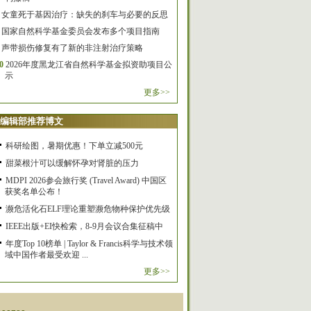
女童死于基因治疗：缺失的刹车与必要的反思
国家自然科学基金委员会发布多个项目指南
声带损伤修复有了新的非注射治疗策略
0
2026年度黑龙江省自然科学基金拟资助项目公
示
更多>>
编辑部推荐博文
科研绘图，暑期优惠！下单立减500元
甜菜根汁可以缓解怀孕对肾脏的压力
MDPI 2026参会旅行奖 (Travel Award) 中国区
获奖名单公布！
濒危活化石ELF理论重塑濒危物种保护优先级
IEEE出版+EI快检索，8-9月会议合集征稿中
年度Top 10榜单 | Taylor & Francis科学与技术领
域中国作者最受欢迎 ...
更多>>