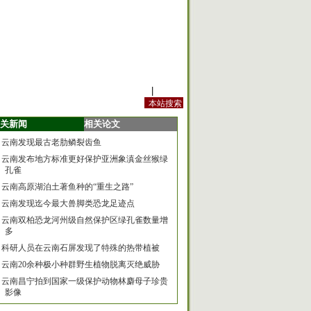
站内规定
|
手机版
关新闻
相关论文
云南发现最古老肋鳞裂齿鱼
云南发布地方标准更好保护亚洲象滇金丝猴绿
孔雀
云南高原湖泊土著鱼种的“重生之路”
云南发现迄今最大兽脚类恐龙足迹点
云南双柏恐龙河州级自然保护区绿孔雀数量增
多
科研人员在云南石屏发现了特殊的热带植被
云南20余种极小种群野生植物脱离灭绝威胁
云南昌宁拍到国家一级保护动物林麝母子珍贵
影像