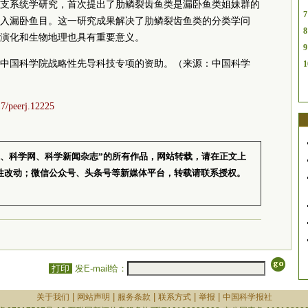
支系统学研究，首次提出了肋鳞裂齿鱼类是漏卧鱼类姐妹群的
7
入漏卧鱼目。这一研究成果解决了肋鳞裂齿鱼类的分类学问
8
演化和生物地理也具有重要意义。
9
中国科学院战略性先导科技专项的资助。（来源：中国科学
1
17/peerj.12225
报、科学网、科学新闻杂志”的所有作品，网站转载，请在正文上
性改动；微信公众号、头条号等新媒体平台，转载请联系授权。
打印
发E-mail给：
|
|
|
|
|
关于我们
网站声明
服务条款
联系方式
举报
中国科学报社