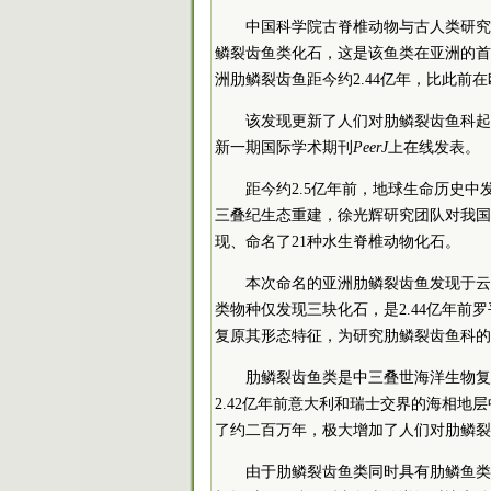
中国科学院古脊椎动物与古人类研究
鳞裂齿鱼类化石，这是该鱼类在亚洲的首
洲肋鳞裂齿鱼距今约2.44亿年，比此前
该发现更新了人们对肋鳞裂齿鱼科起
新一期国际学术期刊
PeerJ
上在线发表。
距今约2.5亿年前，地球生命历史
三叠纪生态重建，徐光辉研究团队对我国
现、命名了21种水生脊椎动物化石。
本次命名的亚洲肋鳞裂齿鱼发现于云
类物种仅发现三块化石，是2.44亿年
复原其形态特征，为研究肋鳞裂齿鱼科的
肋鳞裂齿鱼类是中三叠世海洋生物复
2.42亿年前意大利和瑞士交界的海相
了约二百万年，极大增加了人们对肋鳞裂
由于肋鳞裂齿鱼类同时具有肋鳞鱼类