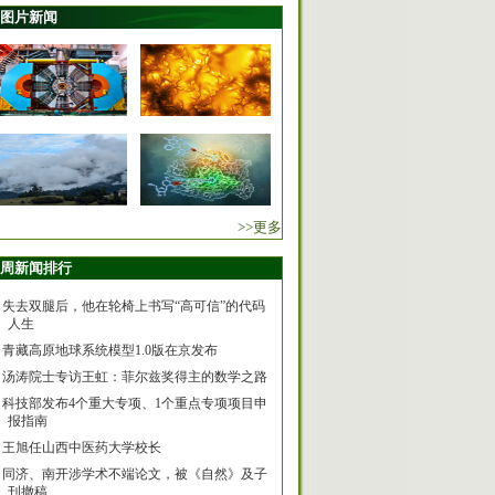
图片新闻
>>更多
周新闻排行
失去双腿后，他在轮椅上书写“高可信”的代码
人生
青藏高原地球系统模型1.0版在京发布
汤涛院士专访王虹：菲尔兹奖得主的数学之路
科技部发布4个重大专项、1个重点专项项目申
报指南
王旭任山西中医药大学校长
同济、南开涉学术不端论文，被《自然》及子
刊撤稿