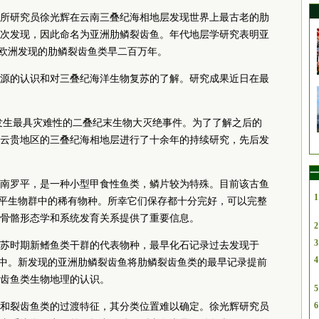
所研究员徐光辉在云南三叠纪海相地层发现世界上最古老的肋
次发现，因此命名为亚洲肋鳞裂齿鱼。年代地层学研究表明亚
在欧洲发现的肋鳞裂齿鱼类早二百万年。
源的认识和对三叠纪海洋生物复苏的了解。研究成果近日在最
中发生最具灾难性的二叠纪末生物大灭绝事件。为了了解之后的
云贵地区的三叠纪海相地层进行了十余年的持续研究，先后发
一
南罗平，是一种小型甲食性鱼类，鳞片较为特殊。目前该古鱼
1
前罗平生物群中的稀有物种。所幸它们保存都十分完好，可以完整
骨骼形态学和系统发育关系提供了重要信息。
2
3
苏时期新鳍鱼类干群的代表物种，最早化石记录过去发现于
4
地层中。新发现的亚洲肋鳞裂齿鱼将肋鳞裂齿鱼类的最早记录提前
齿鱼类生物地理的认识。
5
6
和裂齿鱼类的过渡特征，其分类位置难以确定。徐光辉研究员